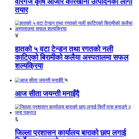
वीरगंज कृषि औजार कारखाना उत्पादनको लागी
तयार
४
हातको ५ वटा टेन्डन तथा रगतको नली
काटिएको बिरामीको कलैया अस्पतालमा सफल
शल्यक्रिया
५
आज सीता जयन्ती मनाईंदै
६
जिल्ला प्रशासन कार्यालय बाराको छाप लगाई