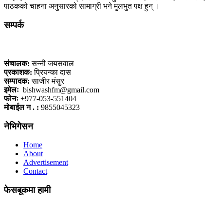
पाठकको चाहना अनुसारको सामाग्री भने मुलभुत पक्ष हुन् ।
सम्पर्क
कलैया, बारा
संचालक:
सन्नी जयसवाल
प्रकाशक:
प्रियन्का दास
सम्पादक:
साजीर मंसुर
इमेलः
bishwashfm@gmail.com
फोनः
+977-053-551404
मोबाईल न . :
9855045323
नेभिगेसन
Home
About
Advertisement
Contact
फेसबूकमा हामी