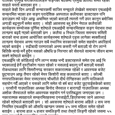
पालिका प्रमुख सरोकारवालाहरु सङ्गको बैठकमा प्रमुख अतिथी समेत रहेका
साहले यस्तो बताएका हुन ।
साहले केही दिन अगाडी सन्चारकर्मी साजिर मन्सूरले लेखेको समाचार एचआईभी
सन्क्रमित भएका हरु सङ्ग प्रादेशिक अस्पताल कलैयाका डाक्टरहरु पनि
डराउछन त्यो पढेर आफू अचम्मित भएको बताउदै त्यस्तो गर्ने उपर कानुन बमोजिम
अगाडी बढ्नुपर्ने समेत बताए । सोही अवसरमा ब्लु हेभेन नेपाल कलैयाकी
कार्यक्रम सम्योजक पुर्णिमा श्रेष्ठले एचआईभी सन्क्रमितहरु सङ्ग भेदभाव तथा
लान्छना बढ्दै गएको बताएकी छन । कलैया ४ स्थित जिल्ला समन्वय समिती
बाराको सभा हलमा आयोजित कार्यक्रममा श्रेष्ठले एड्स लागेका ब्यक्तीलाई
लान्छना भेदभाव अन्त्य गराउन सबै स्थानिय सरकारको समेत सहयोग अपरिहार्य
भएको बताईन । रुढीबादी परम्पराको अन्त्य कसरी गर्ने बताउदै यो रोग लाग्ने
बितिकै मान्छे मर्ने हुदैन यसको औषधि छ निरन्तर को सेवनले सामान्य जीवन बाच्न
सक्ने श्रेष्ठले बताईन ।
एचआईभि जो कोहिलाई पनि लाग्न सक्छ भन्दै डक्टरहरुले समेत एच आई भि
भएकालाई हेर्ने दृस्टीकोण गलत रहेको र यसलाई बदल्नु पर्ने बताउदै यसको
रोकथामका लागि सिमरौनगढ सरकार सकारात्मक रहेको र आवस्यक बजेट
छुट्याउन आफू तैयार रहेको मेयर किशोरी साह कलवारले बताए । कोल्बी
नगरपालिकाका मेयर रामप्रसाद चौधरीले दीर्घ रोगिहरुका लागि पालिकाले
सहयोग गर्दै आएको र यसको लागि समेत यो बर्ष बाट बजेट छुट्याईसकेको बताए
। प्रसौनी गाउपालिका अध्यक्ष बिनोद जैस्वाल र बारागढी गाउपालिका अध्यक्ष
अशोक जैस्वालले समेत आवस्यक सहयोग गर्न प्रतिबद्धता जनाएका छन ।
नकारात्मक ब्यवहारले सम्क्रमितहरुमा एनजाईटी,डिप्रेसनमा जाने अवस्था
रहेको श्रेष्ठले बताएकी छन । सो अवसरमा श्रेष्ठले बारामा अहिले २ सय जना
नियमित एचआईभि को औसधि खान्छन जसमा ४५ जना महिला समेत रहेको
बताईन । बारामा हाल ५ हजार समलिङ्गी तथा तेस्रो लिङ्गी रहेको जसमा ५५