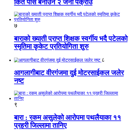
किर्ते पास बनाउने २ जना पक्राउ
७
बाराको ख्याती प्राप्त शिक्षक स्वर्गीय भदै पटेलको
स्मृतिमा कृकेट प्रतियोगिता शुरु
८
आगलागीबाट वीरगंजमा दुई मोटरसाईकल जलेर
नष्ट
९
बारा : रकम असुलेको आरोपमा पथलैयाका ११
प्रहरी जिल्लामा तानिए