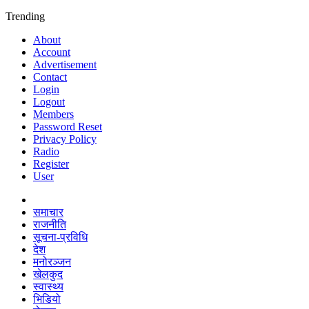
Trending
About
Account
Advertisement
Contact
Login
Logout
Members
Password Reset
Privacy Policy
Radio
Register
User
समाचार
राजनीति
सूचना-प्रविधि
देश
मनोरञ्जन
खेलकुद
स्वास्थ्य
भिडियो