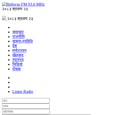
२०८३ श्रावण २३
२०८३ श्रावण २३
समाचार
राजनीति
सूचना-प्रविधि
देश
मनोरञ्जन
खेलकुद
स्वास्थ्य
भिडियो
रोचक
Listen Radio