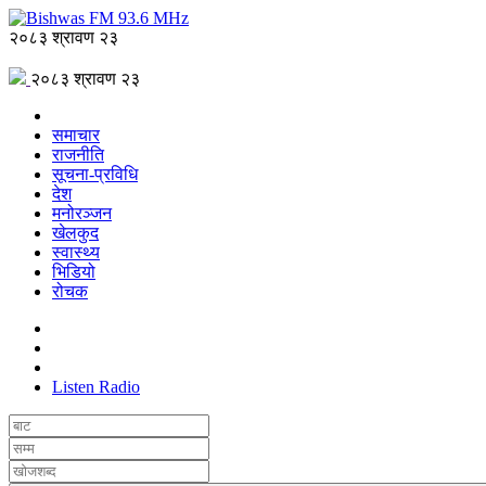
२०८३ श्रावण २३
२०८३ श्रावण २३
समाचार
राजनीति
सूचना-प्रविधि
देश
मनोरञ्जन
खेलकुद
स्वास्थ्य
भिडियो
रोचक
Listen Radio