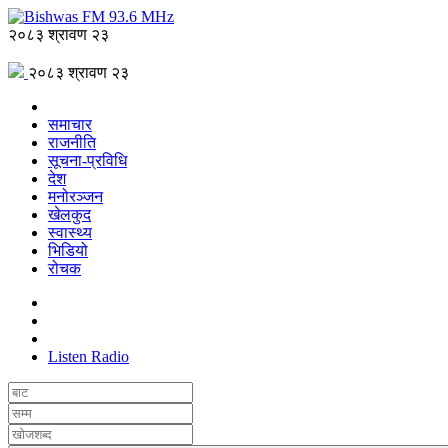
२०८३ श्रावण २३
२०८३ श्रावण २३
समाचार
राजनीति
सूचना-प्रविधि
देश
मनोरञ्जन
खेलकुद
स्वास्थ्य
भिडियो
रोचक
Listen Radio