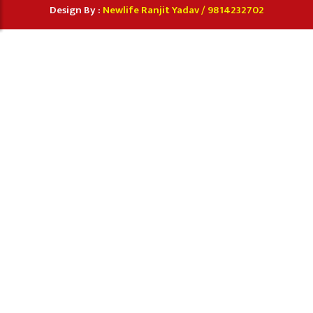
Design By :
Newlife Ranjit Yadav /
9814232702