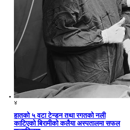
४
हातको ५ वटा टेन्डन तथा रगतको नली
काटिएको बिरामीको कलैया अस्पतालमा सफल