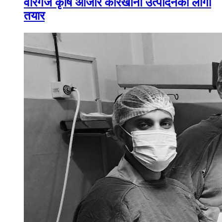
वीरगंज कृषि औजार कारखाना उत्पादनको लागी
तयार