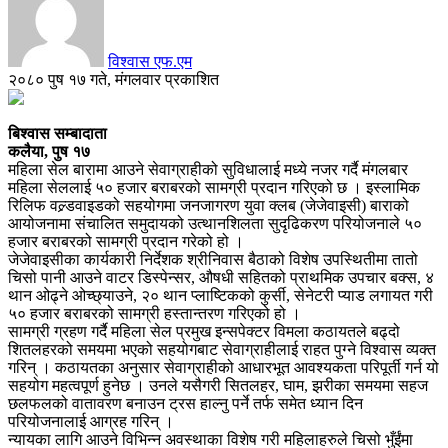
विश्वास एफ.एम
२०८० पुष १७ गते, मंगलवार प्रकाशित
बिश्वास सम्बादाता
कलैया, पुष १७
महिला सेल बारामा आउने सेवाग्राहीको सुविधालाई मध्ये नजर गर्दै मंगलबार
महिला सेललाई ५० हजार बराबरको सामग्री प्रदान गरिएको छ । इस्लामिक
रिलिफ वल्र्डवाइडको सहयोगमा जनजागरण युवा क्लब (जेजेवाइसी) बाराको
आयोजनामा संचालित समुदायको उत्थानशिलता सुदृढिकरण परियोजनाले ५०
हजार बराबरको सामग्री प्रदान गरेको हो ।
जेजेवाइसीका कार्यकारी निर्देशक श्रीनिवास बैठाको विशेष उपस्थितीमा तातो
चिसो पानी आउने वाटर डिस्पेन्सर, औषधी सहितको प्राथमिक उपचार बक्स, ४
थान ओढ्ने ओच्छ्याउने, २० थान प्लाष्टिकको कुर्सी, सेनेटरी प्याड लगायत गरी
५० हजार बराबरको सामग्री हस्तान्तरण गरिएको हो ।
सामग्री ग्रहण गर्दै महिला सेल प्रमुख इन्सपेक्टर विमला कठायतले बढ्दो
शितलहरको समयमा भएको सहयोगबाट सेवाग्राहीलाई राहत पुग्ने विश्वास व्यक्त
गरिन् । कठायतका अनुसार सेवाग्राहीको आधारभूत आवश्यकता परिपूर्ती गर्न यो
सहयोग महत्वपूर्ण हुनेछ । उनले यसैगरी सितलहर, घाम, झरीका समयमा सहज
छलफलको वातावरण बनाउन ट्रस हाल्नु पर्ने तर्फ समेत ध्यान दिन
परियोजनालाई आग्रह गरिन् ।
न्यायका लागि आउने विभिन्न अवस्थाका विशेष गरी महिलाहरुले चिसो भुँईंमा