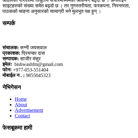
अहिलेको परिवेशमा विधुतीय संचारमाध्यमको आकर्षण बढ्दो छ । अनलाईन
साइटहरुको संख्या समेत बढ्दो छ । तर गुणस्तरीयता, फरकपना, निरन्तरता,
पाठकको चाहना अनुसारको सामाग्री भने मुलभुत पक्ष हुन् ।
सम्पर्क
कलैया, बारा
संचालक:
सन्नी जयसवाल
प्रकाशक:
प्रियन्का दास
सम्पादक:
साजीर मंसुर
इमेलः
bishwashfm@gmail.com
फोनः
+977-053-551404
मोबाईल न . :
9855045323
नेभिगेसन
Home
About
Advertisement
Contact
फेसबूकमा हामी