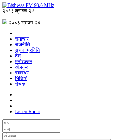
२०८३ श्रावण २४
२०८३ श्रावण २४
समाचार
राजनीति
सूचना-प्रविधि
देश
मनोरञ्जन
खेलकुद
स्वास्थ्य
भिडियो
रोचक
Listen Radio