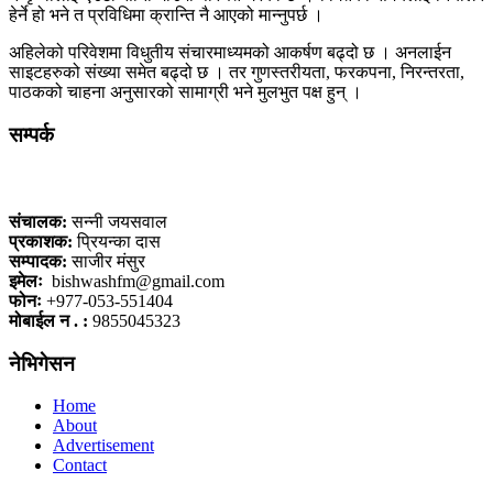
हेर्ने हो भने त प्रविधिमा क्रान्ति नै आएको मान्नुपर्छ ।
अहिलेको परिवेशमा विधुतीय संचारमाध्यमको आकर्षण बढ्दो छ । अनलाईन
साइटहरुको संख्या समेत बढ्दो छ । तर गुणस्तरीयता, फरकपना, निरन्तरता,
पाठकको चाहना अनुसारको सामाग्री भने मुलभुत पक्ष हुन् ।
सम्पर्क
कलैया, बारा
संचालक:
सन्नी जयसवाल
प्रकाशक:
प्रियन्का दास
सम्पादक:
साजीर मंसुर
इमेलः
bishwashfm@gmail.com
फोनः
+977-053-551404
मोबाईल न . :
9855045323
नेभिगेसन
Home
About
Advertisement
Contact