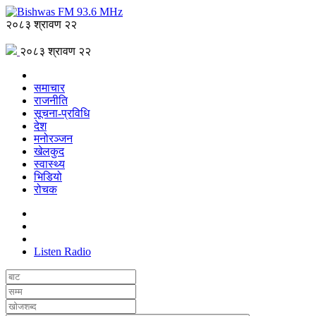
२०८३ श्रावण २२
२०८३ श्रावण २२
समाचार
राजनीति
सूचना-प्रविधि
देश
मनोरञ्जन
खेलकुद
स्वास्थ्य
भिडियो
रोचक
Listen Radio