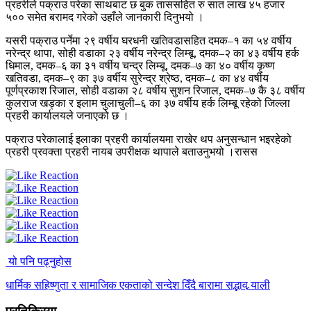
प्रहरीले पक्राउ परेका साथबाट छ बुक ताससहित रु सात लाख ४५ हजार
५०० समेत बरामद गरेको उहाँले जानकारी दिनुभयो ।
यसरी पक्राउ पर्नेमा २९ वर्षीय घरधनी खतिवडासहित दमक–१ का ५४ वर्षीय
नरेन्द्र थापा, सोही वडाका २३ वर्षीय नरेन्द्र लिम्बू, दमक–२ का ४३ वर्षीय हर्क
धिमाल, दमक–६ का ३१ वर्षीय चन्द्र लिम्बू, दमक–७ का ४० वर्षीय कृष्ण
खतिवडा, दमक–९ का ३७ वर्षीय सुरेन्द्र श्रेष्ठ, दमक–८ का ४४ वर्षीय
पूर्णप्रकाश रिजाल, सोही वडाका २८ वर्षीय सुशन रिजाल, दमक–७ कै ३८ वर्षीय
कुलराज खड्का र इलाम चुलाचुली–६ का ३७ वर्षीय हर्क लिम्बू रहेको जिल्ला
प्रहरी कार्यालयले जनाएको छ ।
पक्राउ परेकालाई इलाका प्रहरी कार्यालयमा राखेर थप अनुसन्धान भइरहेको
प्रहरी प्रवक्ता प्रहरी नायब उपरीक्षक थापाले बताउनुभयो ।रासस
यो पनि पढ्नुहोस
धार्मिक सहिष्णुता र सामाजिक एकताको सन्देश दिँदै बारामा सद्भाव र्‍याली