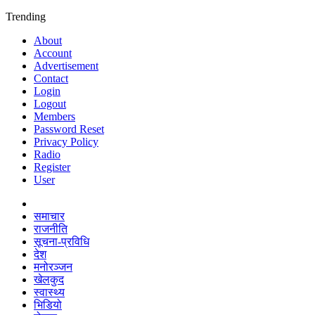
Trending
About
Account
Advertisement
Contact
Login
Logout
Members
Password Reset
Privacy Policy
Radio
Register
User
समाचार
राजनीति
सूचना-प्रविधि
देश
मनोरञ्जन
खेलकुद
स्वास्थ्य
भिडियो