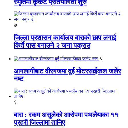
स्मृतिमा कृकेट प्रतियोगिता शुरु
७
जिल्ला प्रशासन कार्यालय बाराको छाप लगाई
किर्ते पास बनाउने २ जना पक्राउ
८
आगलागीबाट वीरगंजमा दुई मोटरसाईकल जलेर
नष्ट
९
बारा : रकम असुलेको आरोपमा पथलैयाका ११
प्रहरी जिल्लामा तानिए