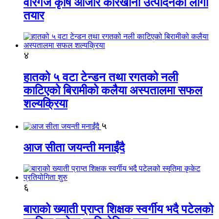
वीरगंज कृषि औजार कारखाना उत्पादनको लागी
तयार
४
हातको ५ वटा टेन्डन तथा रगतको नली
काटिएको बिरामीको कलैया अस्पतालमा सफल
शल्यक्रिया
५
आज सीता जयन्ती मनाईंदै
६
बाराको ख्याती प्राप्त शिक्षक स्वर्गीय भदै पटेलको