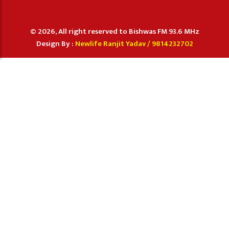
© 2026, All right reserved to Bishwas FM 93.6 MHz
Design By :
Newlife Ranjit Yadav /
9814232702