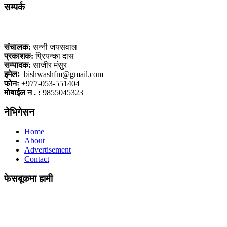
सम्पर्क
कलैया, बारा
संचालक:
सन्नी जयसवाल
प्रकाशक:
प्रियन्का दास
सम्पादक:
साजीर मंसुर
इमेलः
bishwashfm@gmail.com
फोनः
+977-053-551404
मोबाईल न . :
9855045323
नेभिगेसन
Home
About
Advertisement
Contact
फेसबूकमा हामी