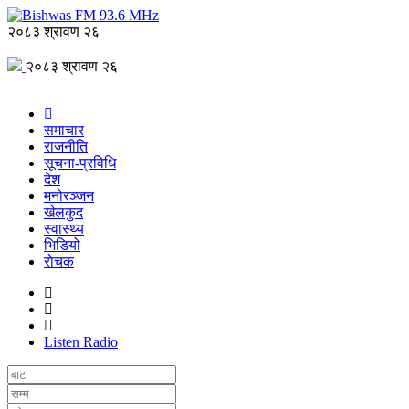
२०८३ श्रावण २६
२०८३ श्रावण २६
समाचार
राजनीति
सूचना-प्रविधि
देश
मनोरञ्जन
खेलकुद
स्वास्थ्य
भिडियो
रोचक
Listen Radio