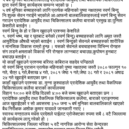
द्वारा स्वर्ण बिन्दु कार्यक्रम सम्पन्न भएको छ ।
५ वर्ष मुनिका बच्चाहरुको लागि प्रत्येक महिनाको पुष्या नक्षत्रमा स्वर्ण बिन्दु
निःशुल्क सेवन गराईने भएकोले आ-आफनो बालबालिकाहरुलाई स्वर्ण बिन्दु सेवन
गराउन प्रादेशिक आयुर्वेद तथा चिकित्सालय कलैया बाराको प्रमुख डा.पुनिता
केशरीले बताईन ।
स्वर्ण बिन्दु के हो र किन खुवाउने प्रश्नमा केशरिले
१. स्वर्ण भष्म, मह र घृतबाट बनेको (स्वर्ण बिन्दु) बच्चाहरुको लागि अमृत जस्तै
आयुर्वेदिक औषधी भएको बताईन । स्वर्ण बिन्दुको सेवनले बच्चाहरुको शारीरिक
र मानसिक विकास राम्रो हुन्छ । यसको सेवनले बचचाहरुमा विभिन्न रोगहरु
संग लडने क्षमताको विकास गरि रोगहरु लाग्नबाट बचाउछ,कुपोषन हुनबाट
बचाउछ बताईन ।
यो काहाँ खुवाउने प्रश्नमा बरिस्ठ कबिराज सहदेव पन्डितले
यो स्वर्ण बिन्दु प्रासन प्रत्येक महिनाको पुष्या नक्षत्रमा जस्तै २०८० फाल्गुन १०
गते, चैत्र ६ गते,बैसाख ४ गते, २०८१ जेष्ठ १ गते,जेष्ठ २८ गते र २०८१ अषाढ
२४ गते खुवाईने बताएका छन ।
काहाँ खुवाउने प्रश्नमा डा. मुन्ना कुश्वाहाले प्रादेशिक आयुर्वेद तथा वैकल्पिक
चिकित्सालय कलैया बाराको कार्यालयमा
विहान १०:०० बजे देखि दिउसो ४:०० बजे सम्म खुवाउने बताएका छन ।
प्रादेशिक आयुर्वेद तथा वैकल्पिक चिकित्सालय कलैया, बाराको प्राङ्गणमा
आज खुवाईएको र सो अवसरमा ३५० जना ५ बर्ष मुनिका बालबालिकाले खाएको
बैध निरीक्षक अशोक कुमार यादवले जानकारी गराए ।
स्वास्थ मन्त्रालय मधेस प्रदेशले पाईलट प्रोजेक्टका रुपमा सबै ८ वटै जिल्लामा
यो कार्यक्रम लागू गरेको हो ।
चिकित्सालयमा जिल्ला भरिका ५ वटै नागरिक आरोग्य सेवा केन्द्रका