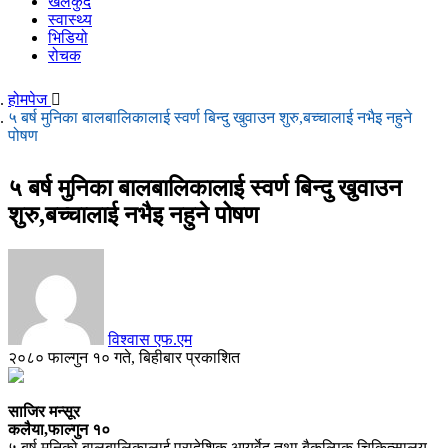
खेलकुद
स्वास्थ्य
भिडियो
रोचक
होमपेज
५ बर्ष मुनिका बालबालिकालाई स्वर्ण बिन्दु खुवाउन शुरु,बच्चालाई नभैइ नहुने
पोषण
५ बर्ष मुनिका बालबालिकालाई स्वर्ण बिन्दु खुवाउन
शुरु,बच्चालाई नभैइ नहुने पोषण
विश्वास एफ.एम
२०८० फाल्गुन १० गते, बिहीबार प्रकाशित
साजिर मन्सूर
कलैया,फाल्गुन १०
५ बर्ष मुनिको बालबालिकालाई प्रादेशिक आयुर्वेद तथा बैकल्पिक चिकित्सालय