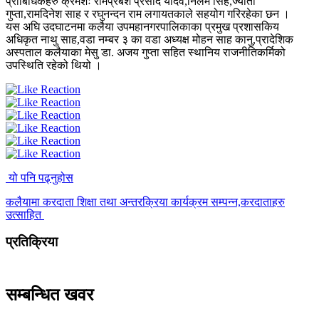
प्राबिधिकहरु क्रमशः रामप्रबेश प्रसाद यादव,निलम सिंह,ज्योती
गुप्ता,रामदिनेश साह र रघुनन्दन राम लगायतकाले सहयोग गरिरहेका छन ।
यस अघि उदघाटनमा कलैया उपमहानगरपालिकाका प्रमुख प्रशासकिय
अधिकृत नाथु साह,वडा नम्बर ३ का वडा अध्यक्ष मोहन साह कानु,प्रादेशिक
अस्पताल कलैयाका मेसु डा. अजय गुप्ता सहित स्थानिय राजनीतिकर्मिको
उपस्थिति रहेको थियो ।
यो पनि पढ्नुहोस
कलैयामा करदाता शिक्षा तथा अन्तरक्रिया कार्यक्रम सम्पन्न,करदाताहरु
उत्साहित
प्रतिक्रिया
सम्बन्धित खवर