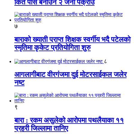
किर्ते पास बनाउने २ जना पक्राउ
७
बाराको ख्याती प्राप्त शिक्षक स्वर्गीय भदै पटेलको
स्मृतिमा कृकेट प्रतियोगिता शुरु
८
आगलागीबाट वीरगंजमा दुई मोटरसाईकल जलेर
नष्ट
९
बारा : रकम असुलेको आरोपमा पथलैयाका ११
प्रहरी जिल्लामा तानिए