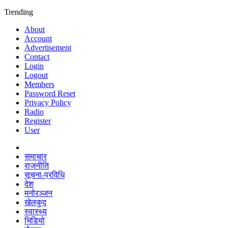
Trending
About
Account
Advertisement
Contact
Login
Logout
Members
Password Reset
Privacy Policy
Radio
Register
User
समाचार
राजनीति
सूचना-प्रविधि
देश
मनोरञ्जन
खेलकुद
स्वास्थ्य
भिडियो