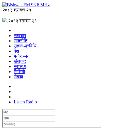
२०८३ श्रावण २१
२०८३ श्रावण २१
समाचार
राजनीति
सूचना-प्रविधि
देश
मनोरञ्जन
खेलकुद
स्वास्थ्य
भिडियो
रोचक
Listen Radio