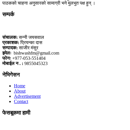
पाठकको चाहना अनुसारको सामाग्री भने मुलभुत पक्ष हुन् ।
सम्पर्क
कलैया, बारा
संचालक:
सन्नी जयसवाल
प्रकाशक:
प्रियन्का दास
सम्पादक:
साजीर मंसुर
इमेलः
bishwashfm@gmail.com
फोनः
+977-053-551404
मोबाईल न . :
9855045323
नेभिगेसन
Home
About
Advertisement
Contact
फेसबूकमा हामी