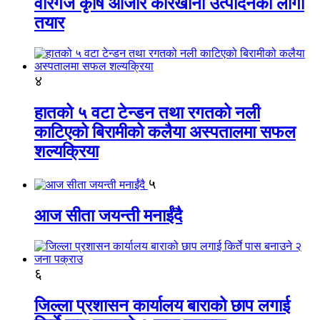
वीरगंज कृषि औजार कारखाना उत्पादनको लागी
तयार
४
हातको ५ वटा टेन्डन तथा रगतको नली
काटिएको बिरामीको कलैया अस्पतालमा सफल
शल्यक्रिया
५
आज सीता जयन्ती मनाईंदै
६
जिल्ला प्रशासन कार्यालय बाराको छाप लगाई