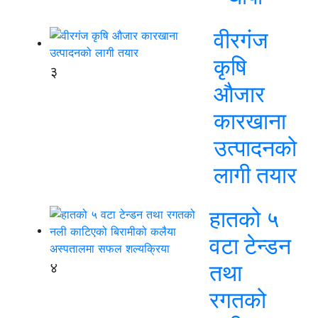
वीरगंज
कृषि
३
औजार
कारखाना
उत्पादनको
लागी तयार
हातको ५
वटा टेन्डन
४
तथा
रगतको