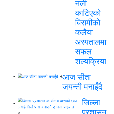
नली
काटिएको
बिरामीको
कलैया
अस्पतालमा
सफल
शल्यक्रिया
आज सीता
५
जयन्ती मनाईंदै
जिल्ला
प्रशासन
६