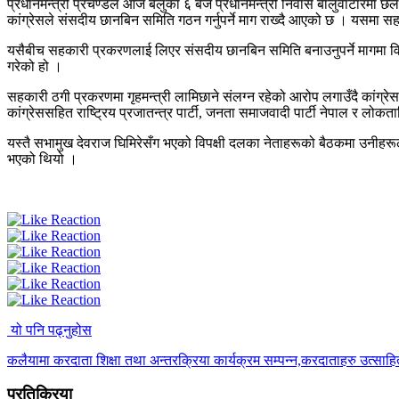
प्रधानमन्त्री प्रचण्डले आज बेलुका ६ बजे प्रधानमन्त्री निवास बालुवाटारम
कांग्रेसले संसदीय छानबिन समिति गठन गर्नुपर्ने माग राख्दै आएको छ । यसमा स
यसैबीच सहकारी प्रकरणलाई लिएर संसदीय छानबिन समिति बनाउनुपर्ने मागमा विप
गरेको हो ।
सहकारी ठगी प्रकरणमा गृहमन्त्री लामिछाने संलग्न रहेको आरोप लगाउँदै कां
कांग्रेससहित राष्ट्रिय प्रजातन्त्र पार्टी, जनता समाजवादी पार्टी नेपाल र लोकत
यस्तै सभामुख देवराज घिमिरेसँग भएको विपक्षी दलका नेताहरूको बैठकमा उनीहरूले
भएको थियो ।
यो पनि पढ्नुहोस
कलैयामा करदाता शिक्षा तथा अन्तरक्रिया कार्यक्रम सम्पन्न,करदाताहरु उत्साह
प्रतिक्रिया