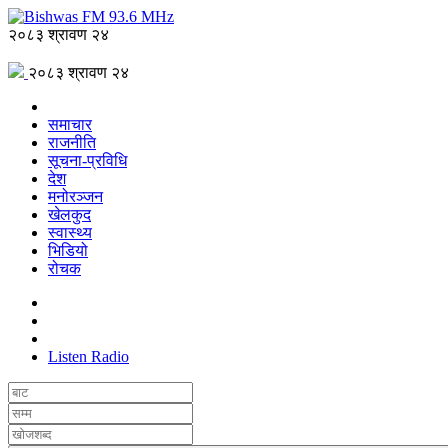
२०८३ श्रावण २४
२०८३ श्रावण २४
समाचार
राजनीति
सूचना-प्रविधि
देश
मनोरञ्जन
खेलकुद
स्वास्थ्य
भिडियो
रोचक
Listen Radio