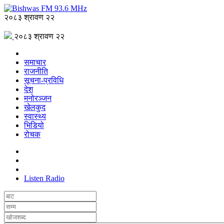
२०८३ श्रावण २२
२०८३ श्रावण २२
समाचार
राजनीति
सूचना-प्रविधि
देश
मनोरञ्जन
खेलकुद
स्वास्थ्य
भिडियो
रोचक
Listen Radio