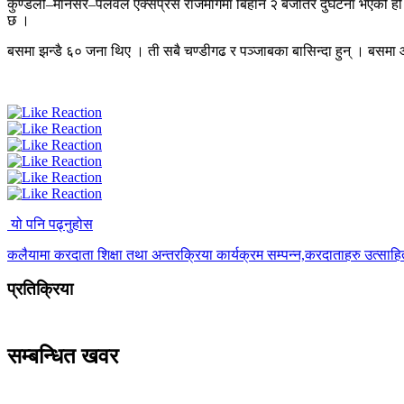
कुण्डली–मानेसर–पलवल एक्सप्रेस राजमार्गमा बिहान २ बजेतिर दुर्घटना भएको
छ ।
बसमा झन्डै ६० जना थिए । ती सबै चण्डीगढ र पञ्जाबका बासिन्दा हुन् । बसम
यो पनि पढ्नुहोस
कलैयामा करदाता शिक्षा तथा अन्तरक्रिया कार्यक्रम सम्पन्न,करदाताहरु उत्साह
प्रतिक्रिया
सम्बन्धित खवर