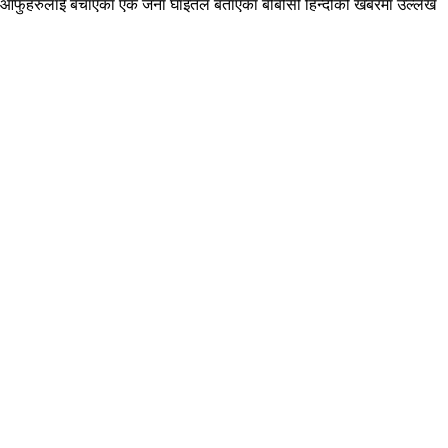
र आफुहरुलाई बचाएका एक जना घाइतेले बताएका बीबीसी हिन्दीको खबरमा उल्लेख