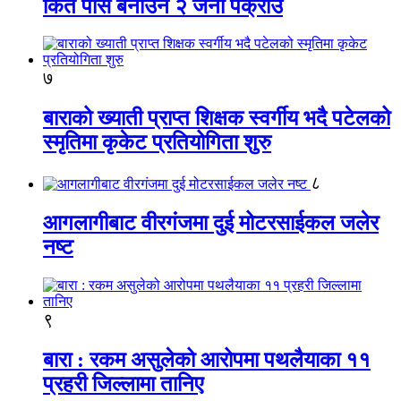
किर्ते पास बनाउने २ जना पक्राउ
७
बाराको ख्याती प्राप्त शिक्षक स्वर्गीय भदै पटेलको
स्मृतिमा कृकेट प्रतियोगिता शुरु
८
आगलागीबाट वीरगंजमा दुई मोटरसाईकल जलेर
नष्ट
९
बारा : रकम असुलेको आरोपमा पथलैयाका ११
प्रहरी जिल्लामा तानिए