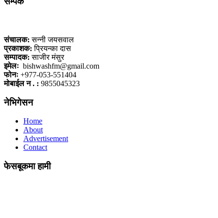
सम्पर्क
कलैया, बारा
संचालक:
सन्नी जयसवाल
प्रकाशक:
प्रियन्का दास
सम्पादक:
साजीर मंसुर
इमेलः
bishwashfm@gmail.com
फोनः
+977-053-551404
मोबाईल न . :
9855045323
नेभिगेसन
Home
About
Advertisement
Contact
फेसबूकमा हामी