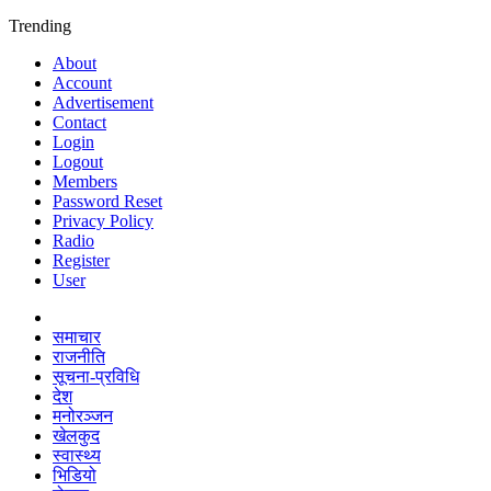
Trending
About
Account
Advertisement
Contact
Login
Logout
Members
Password Reset
Privacy Policy
Radio
Register
User
समाचार
राजनीति
सूचना-प्रविधि
देश
मनोरञ्जन
खेलकुद
स्वास्थ्य
भिडियो