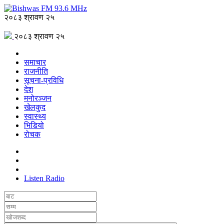
२०८३ श्रावण २५
२०८३ श्रावण २५
समाचार
राजनीति
सूचना-प्रविधि
देश
मनोरञ्जन
खेलकुद
स्वास्थ्य
भिडियो
रोचक
Listen Radio