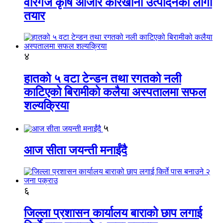
वीरगंज कृषि औजार कारखाना उत्पादनको लागी
तयार
४
हातको ५ वटा टेन्डन तथा रगतको नली
काटिएको बिरामीको कलैया अस्पतालमा सफल
शल्यक्रिया
५
आज सीता जयन्ती मनाईंदै
६
जिल्ला प्रशासन कार्यालय बाराको छाप लगाई