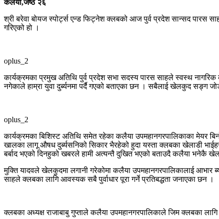
कलैया,जेष्ठ २६
श्री बरेवा बोयज स्पोर्ट्स एन्ड फिट्नेश क्लबको आज पुर्व प्रदेश सान्सद पा
गरिएको हो ।
oplus_2
कार्यक्रमका प्रमुख अतिथि पुर्व प्रदेश सभा सदस्य पारस साहले स्वस्थ नाग
नगेकाले हाम्रा युवा दुर्ब्यनमा पर्दै गएको बताएका छन । सबैलाई खेलकुद सङ्ग ज
oplus_2
कार्यक्रमका बिशिस्ट अतिथि समेत रहेका कलैया उपमहानगरपालिकाका मेयर बिनोद
खालका लागू औषध दुर्ब्यसनिको सिकार भैरहेको हुदा यस्ता क्लबका खेलाडी भाईहर
बर्बाद भएको दिनहुको खबरले हामी अत्यन्तै दुखित भएको बताउदै कलैया भनेकै
मुक्ति यादवले खेलकुदमा लगानी गरेकोमा कलैया उपमहानगरपालिकालाई आभार ब्यक
साहले क्लबका लागि आवस्यक सबै पुर्वाधार पूरा गर्ने प्रतिबद्धता जनाएका छन ।
क्लबका अध्यक्ष राजाबाबु गुप्ताले कलैया उपमहानगरपालिकाले जिम क्लबका लागि 