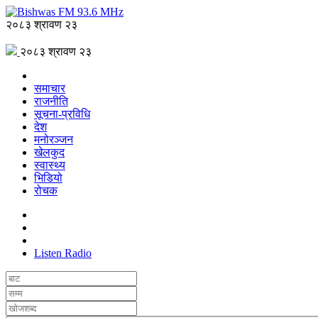
२०८३ श्रावण २३
२०८३ श्रावण २३
समाचार
राजनीति
सूचना-प्रविधि
देश
मनोरञ्जन
खेलकुद
स्वास्थ्य
भिडियो
रोचक
Listen Radio