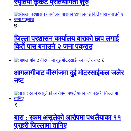
स्मृतिमा कृकेट प्रतियोगिता शुरु
७
जिल्ला प्रशासन कार्यालय बाराको छाप लगाई
किर्ते पास बनाउने २ जना पक्राउ
८
आगलागीबाट वीरगंजमा दुई मोटरसाईकल जलेर
नष्ट
९
बारा : रकम असुलेको आरोपमा पथलैयाका ११
प्रहरी जिल्लामा तानिए