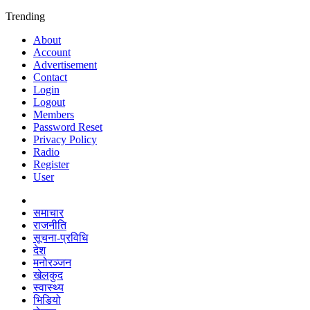
Trending
About
Account
Advertisement
Contact
Login
Logout
Members
Password Reset
Privacy Policy
Radio
Register
User
समाचार
राजनीति
सूचना-प्रविधि
देश
मनोरञ्जन
खेलकुद
स्वास्थ्य
भिडियो