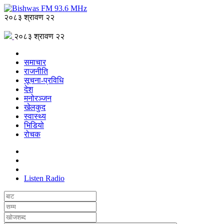
२०८३ श्रावण २२
२०८३ श्रावण २२
समाचार
राजनीति
सूचना-प्रविधि
देश
मनोरञ्जन
खेलकुद
स्वास्थ्य
भिडियो
रोचक
Listen Radio