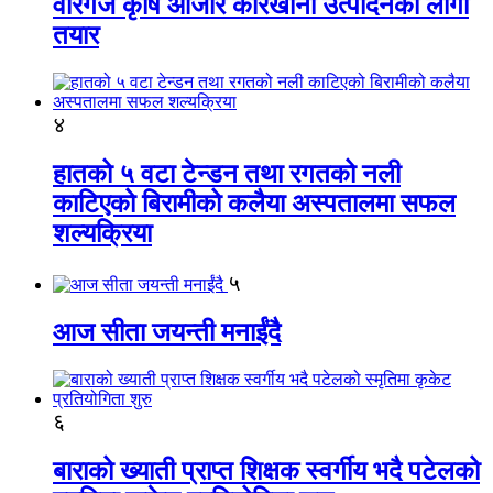
वीरगंज कृषि औजार कारखाना उत्पादनको लागी
तयार
४
हातको ५ वटा टेन्डन तथा रगतको नली
काटिएको बिरामीको कलैया अस्पतालमा सफल
शल्यक्रिया
५
आज सीता जयन्ती मनाईंदै
६
बाराको ख्याती प्राप्त शिक्षक स्वर्गीय भदै पटेलको