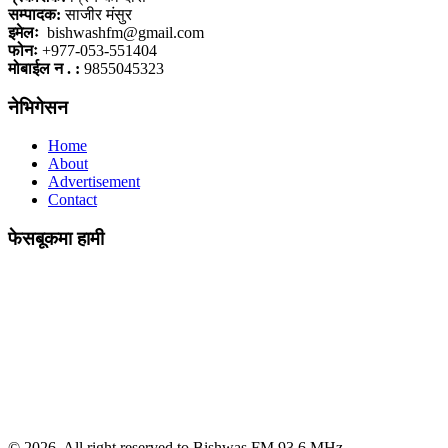
सम्पादक:
साजीर मंसुर
इमेलः
bishwashfm@gmail.com
फोनः
+977-053-551404
मोबाईल न . :
9855045323
नेभिगेसन
Home
About
Advertisement
Contact
फेसबूकमा हामी
© 2026, All right reserved to Bishwas FM 93.6 MHz