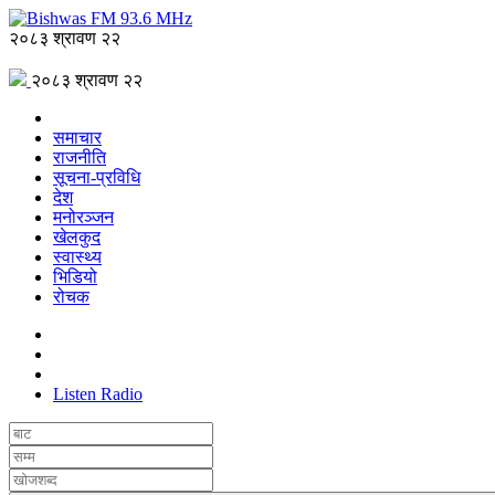
२०८३ श्रावण २२
२०८३ श्रावण २२
समाचार
राजनीति
सूचना-प्रविधि
देश
मनोरञ्जन
खेलकुद
स्वास्थ्य
भिडियो
रोचक
Listen Radio