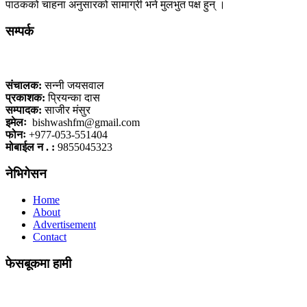
पाठकको चाहना अनुसारको सामाग्री भने मुलभुत पक्ष हुन् ।
सम्पर्क
कलैया, बारा
संचालक:
सन्नी जयसवाल
प्रकाशक:
प्रियन्का दास
सम्पादक:
साजीर मंसुर
इमेलः
bishwashfm@gmail.com
फोनः
+977-053-551404
मोबाईल न . :
9855045323
नेभिगेसन
Home
About
Advertisement
Contact
फेसबूकमा हामी