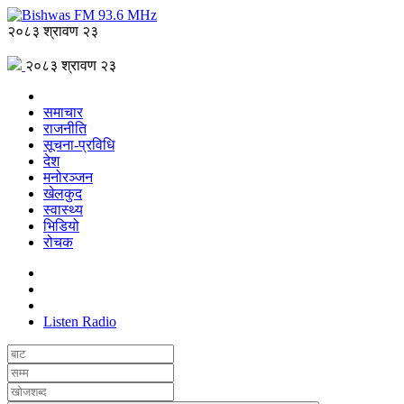
२०८३ श्रावण २३
२०८३ श्रावण २३
समाचार
राजनीति
सूचना-प्रविधि
देश
मनोरञ्जन
खेलकुद
स्वास्थ्य
भिडियो
रोचक
Listen Radio