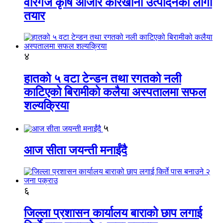
वीरगंज कृषि औजार कारखाना उत्पादनको लागी
तयार
४
हातको ५ वटा टेन्डन तथा रगतको नली
काटिएको बिरामीको कलैया अस्पतालमा सफल
शल्यक्रिया
५
आज सीता जयन्ती मनाईंदै
६
जिल्ला प्रशासन कार्यालय बाराको छाप लगाई