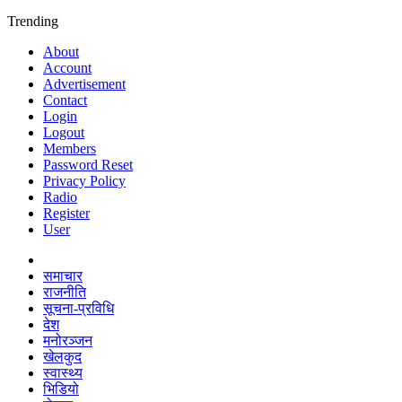
Trending
About
Account
Advertisement
Contact
Login
Logout
Members
Password Reset
Privacy Policy
Radio
Register
User
समाचार
राजनीति
सूचना-प्रविधि
देश
मनोरञ्जन
खेलकुद
स्वास्थ्य
भिडियो