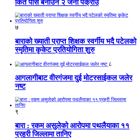
किर्ते पास बनाउने २ जना पक्राउ
७
बाराको ख्याती प्राप्त शिक्षक स्वर्गीय भदै पटेलको
स्मृतिमा कृकेट प्रतियोगिता शुरु
८
आगलागीबाट वीरगंजमा दुई मोटरसाईकल जलेर
नष्ट
९
बारा : रकम असुलेको आरोपमा पथलैयाका ११
प्रहरी जिल्लामा तानिए