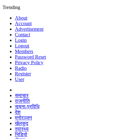
Trending
About
Account
Advertisement
Contact
Login
Logout
Members
Password Reset
Privacy Policy
Radio
Register
User
समाचार
राजनीति
सूचना-प्रविधि
देश
मनोरञ्जन
खेलकुद
स्वास्थ्य
भिडियो