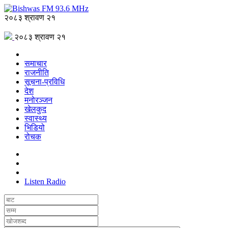
२०८३ श्रावण २१
२०८३ श्रावण २१
समाचार
राजनीति
सूचना-प्रविधि
देश
मनोरञ्जन
खेलकुद
स्वास्थ्य
भिडियो
रोचक
Listen Radio