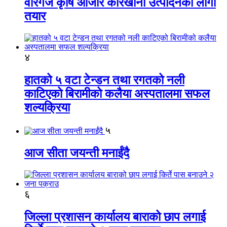
वीरगंज कृषि औजार कारखाना उत्पादनको लागी
तयार
४
हातको ५ वटा टेन्डन तथा रगतको नली
काटिएको बिरामीको कलैया अस्पतालमा सफल
शल्यक्रिया
५
आज सीता जयन्ती मनाईंदै
६
जिल्ला प्रशासन कार्यालय बाराको छाप लगाई