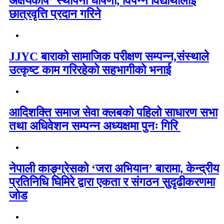
अक्षयकोष’ स्थापना घोषणा, विपन्न विद्यार्थीलाई
छात्रवृत्ति प्रदान गरिने
JJYC बाराको सामाजिक परीक्षण सम्पन्न,संस्थाले
उत्कृष्ट काम गरिरहेको सहभागीको भनाई
आदिशक्ति समाज सेवा क्लबको पहिलो साधारण सभा
तथा अधिवेशन सम्पन्न अध्यक्षमा पुनः गिरि
नेपाली काङ्ग्रेसको ‘जरा अभियान’ बारामा, केन्द्रीय
प्रतिनिधि घिमिरे द्वारा एकता र संगठन सुदृढीकरणमा
जोड