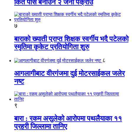
किर्ते पास बनाउने २ जना पक्राउ
७
बाराको ख्याती प्राप्त शिक्षक स्वर्गीय भदै पटेलको
स्मृतिमा कृकेट प्रतियोगिता शुरु
८
आगलागीबाट वीरगंजमा दुई मोटरसाईकल जलेर
नष्ट
९
बारा : रकम असुलेको आरोपमा पथलैयाका ११
प्रहरी जिल्लामा तानिए