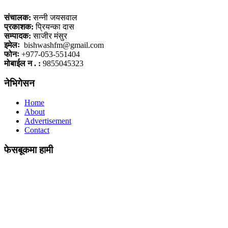
संचालक:
सन्नी जयसवाल
प्रकाशक:
प्रियन्का दास
सम्पादक:
साजीर मंसुर
इमेलः
bishwashfm@gmail.com
फोनः
+977-053-551404
मोबाईल न . :
9855045323
नेभिगेसन
Home
About
Advertisement
Contact
फेसबूकमा हामी