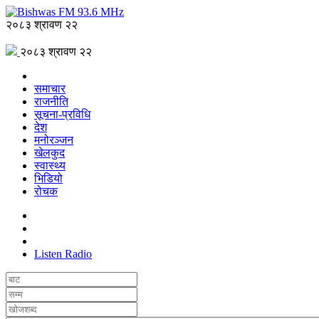
२०८३ श्रावण २२
२०८३ श्रावण २२
समाचार
राजनीति
सूचना-प्रविधि
देश
मनोरञ्जन
खेलकुद
स्वास्थ्य
भिडियो
रोचक
Listen Radio