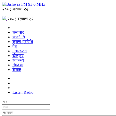
२०८३ श्रावण २२
२०८३ श्रावण २२
समाचार
राजनीति
सूचना-प्रविधि
देश
मनोरञ्जन
खेलकुद
स्वास्थ्य
भिडियो
रोचक
Listen Radio