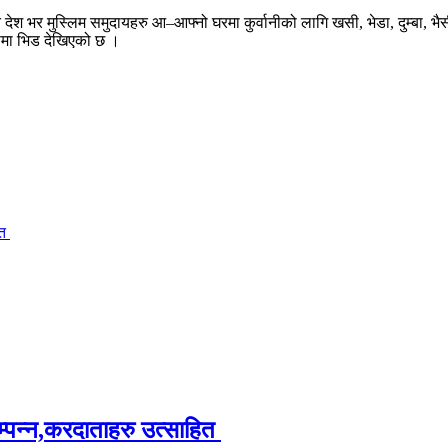
श भर मुस्लिम समुदायहरु आ–आफ्नो घरमा कुर्वानीको लागि खसी, भेडा, दुम्बा, भैस
ुपमा भिड देखिएको छ ।
ित
म्पन्न,करदाताहरु उत्साहित