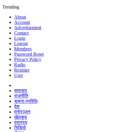
Trending
About
Account
Advertisement
Contact
Login
Logout
Members
Password Reset
Privacy Policy
Radio
Register
User
समाचार
राजनीति
सूचना-प्रविधि
देश
मनोरञ्जन
खेलकुद
स्वास्थ्य
भिडियो