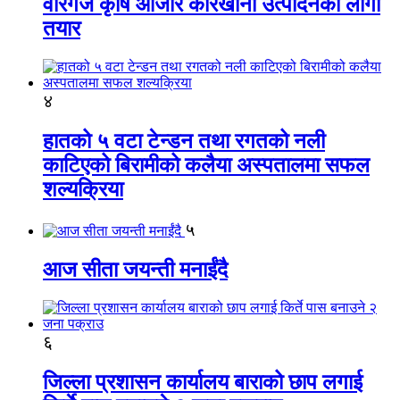
वीरगंज कृषि औजार कारखाना उत्पादनको लागी
तयार
४
हातको ५ वटा टेन्डन तथा रगतको नली
काटिएको बिरामीको कलैया अस्पतालमा सफल
शल्यक्रिया
५
आज सीता जयन्ती मनाईंदै
६
जिल्ला प्रशासन कार्यालय बाराको छाप लगाई