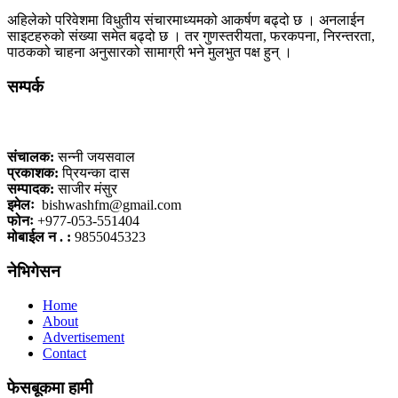
अहिलेको परिवेशमा विधुतीय संचारमाध्यमको आकर्षण बढ्दो छ । अनलाईन
साइटहरुको संख्या समेत बढ्दो छ । तर गुणस्तरीयता, फरकपना, निरन्तरता,
पाठकको चाहना अनुसारको सामाग्री भने मुलभुत पक्ष हुन् ।
सम्पर्क
कलैया, बारा
संचालक:
सन्नी जयसवाल
प्रकाशक:
प्रियन्का दास
सम्पादक:
साजीर मंसुर
इमेलः
bishwashfm@gmail.com
फोनः
+977-053-551404
मोबाईल न . :
9855045323
नेभिगेसन
Home
About
Advertisement
Contact
फेसबूकमा हामी