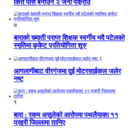
किर्ते पास बनाउने २ जना पक्राउ
७
बाराको ख्याती प्राप्त शिक्षक स्वर्गीय भदै पटेलको
स्मृतिमा कृकेट प्रतियोगिता शुरु
८
आगलागीबाट वीरगंजमा दुई मोटरसाईकल जलेर
नष्ट
९
बारा : रकम असुलेको आरोपमा पथलैयाका ११
प्रहरी जिल्लामा तानिए