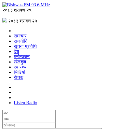
२०८३ श्रावण २५
२०८३ श्रावण २५
समाचार
राजनीति
सूचना-प्रविधि
देश
मनोरञ्जन
खेलकुद
स्वास्थ्य
भिडियो
रोचक
Listen Radio