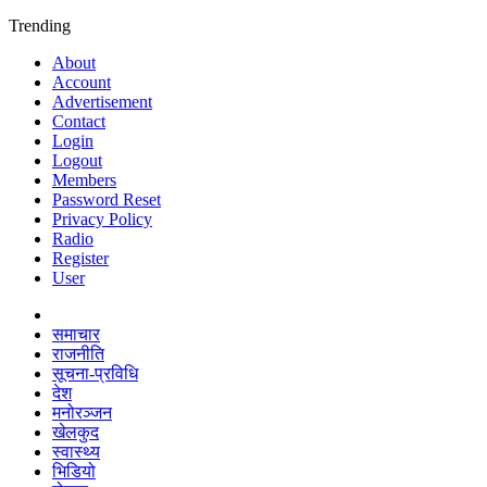
Trending
About
Account
Advertisement
Contact
Login
Logout
Members
Password Reset
Privacy Policy
Radio
Register
User
समाचार
राजनीति
सूचना-प्रविधि
देश
मनोरञ्जन
खेलकुद
स्वास्थ्य
भिडियो