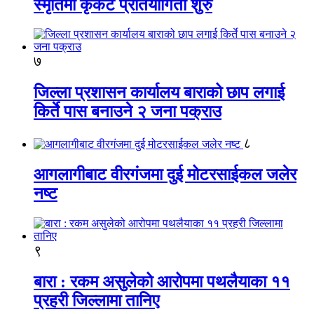
स्मृतिमा कृकेट प्रतियोगिता शुरु
७
जिल्ला प्रशासन कार्यालय बाराको छाप लगाई
किर्ते पास बनाउने २ जना पक्राउ
८
आगलागीबाट वीरगंजमा दुई मोटरसाईकल जलेर
नष्ट
९
बारा : रकम असुलेको आरोपमा पथलैयाका ११
प्रहरी जिल्लामा तानिए