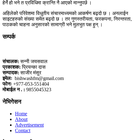
हेर्ने हो भने त प्रविधिमा क्रान्ति नै आएको मान्नुपर्छ ।
अहिलेको परिवेशमा विधुतीय संचारमाध्यमको आकर्षण बढ्दो छ । अनलाईन
साइटहरुको संख्या समेत बढ्दो छ । तर गुणस्तरीयता, फरकपना, निरन्तरता,
पाठकको चाहना अनुसारको सामाग्री भने मुलभुत पक्ष हुन् ।
सम्पर्क
कलैया, बारा
संचालक:
सन्नी जयसवाल
प्रकाशक:
प्रियन्का दास
सम्पादक:
साजीर मंसुर
इमेलः
bishwashfm@gmail.com
फोनः
+977-053-551404
मोबाईल न . :
9855045323
नेभिगेसन
Home
About
Advertisement
Contact