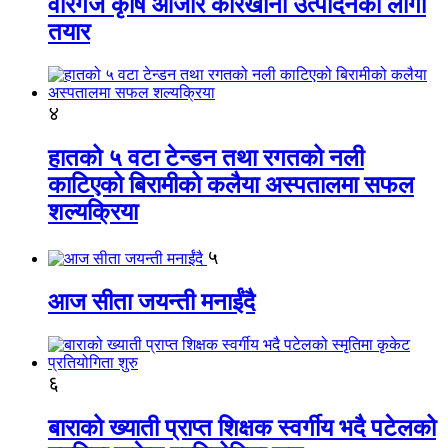
वीरगंज कृषि औजार कारखाना उत्पादनको लागी
तयार
४
हातको ५ वटा टेन्डन तथा रगतको नली
काटिएको बिरामीको कलैया अस्पतालमा सफल
शल्यक्रिया
५
आज सीता जयन्ती मनाईंदै
६
बाराको ख्याती प्राप्त शिक्षक स्वर्गीय भदै पटेलको