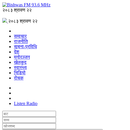
२०८३ श्रावण २२
२०८३ श्रावण २२
समाचार
राजनीति
सूचना-प्रविधि
देश
मनोरञ्जन
खेलकुद
स्वास्थ्य
भिडियो
रोचक
Listen Radio