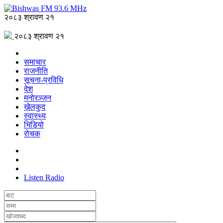
२०८३ श्रावण २१
२०८३ श्रावण २१
समाचार
राजनीति
सूचना-प्रविधि
देश
मनोरञ्जन
खेलकुद
स्वास्थ्य
भिडियो
रोचक
Listen Radio