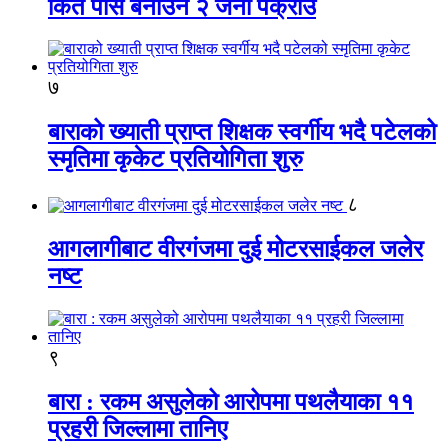
किर्ते पास बनाउने २ जना पक्राउ
७
बाराको ख्याती प्राप्त शिक्षक स्वर्गीय भदै पटेलको
स्मृतिमा कृकेट प्रतियोगिता शुरु
८
आगलागीबाट वीरगंजमा दुई मोटरसाईकल जलेर
नष्ट
९
बारा : रकम असुलेको आरोपमा पथलैयाका ११
प्रहरी जिल्लामा तानिए