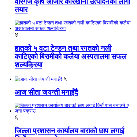
वीरगंज कृषि औजार कारखाना उत्पादनको लागी
तयार
४
हातको ५ वटा टेन्डन तथा रगतको नली
काटिएको बिरामीको कलैया अस्पतालमा सफल
शल्यक्रिया
५
आज सीता जयन्ती मनाईंदै
६
जिल्ला प्रशासन कार्यालय बाराको छाप लगाई