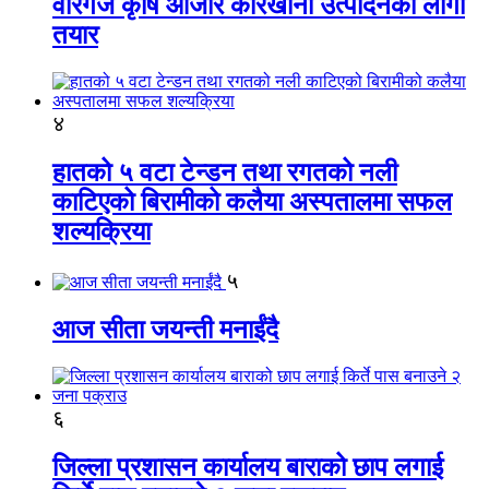
वीरगंज कृषि औजार कारखाना उत्पादनको लागी
तयार
४
हातको ५ वटा टेन्डन तथा रगतको नली
काटिएको बिरामीको कलैया अस्पतालमा सफल
शल्यक्रिया
५
आज सीता जयन्ती मनाईंदै
६
जिल्ला प्रशासन कार्यालय बाराको छाप लगाई