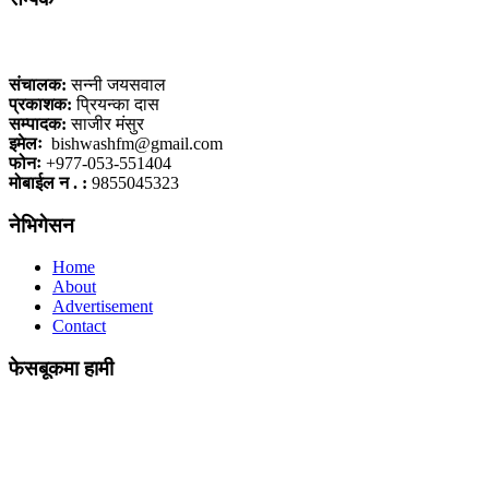
कलैया, बारा
संचालक:
सन्नी जयसवाल
प्रकाशक:
प्रियन्का दास
सम्पादक:
साजीर मंसुर
इमेलः
bishwashfm@gmail.com
फोनः
+977-053-551404
मोबाईल न . :
9855045323
नेभिगेसन
Home
About
Advertisement
Contact
फेसबूकमा हामी