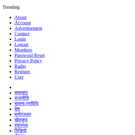
Trending
About
Account
Advertisement
Contact
Login
Logout
Members
Password Reset
Privacy Policy
Radio
Register
User
समाचार
राजनीति
सूचना-प्रविधि
देश
मनोरञ्जन
खेलकुद
स्वास्थ्य
भिडियो