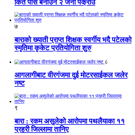
किर्ते पास बनाउने २ जना पक्राउ
७
बाराको ख्याती प्राप्त शिक्षक स्वर्गीय भदै पटेलको
स्मृतिमा कृकेट प्रतियोगिता शुरु
८
आगलागीबाट वीरगंजमा दुई मोटरसाईकल जलेर
नष्ट
९
बारा : रकम असुलेको आरोपमा पथलैयाका ११
प्रहरी जिल्लामा तानिए