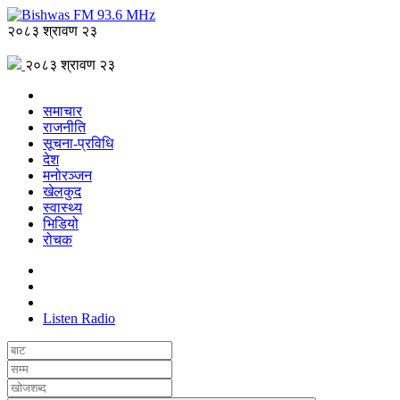
२०८३ श्रावण २३
२०८३ श्रावण २३
समाचार
राजनीति
सूचना-प्रविधि
देश
मनोरञ्जन
खेलकुद
स्वास्थ्य
भिडियो
रोचक
Listen Radio