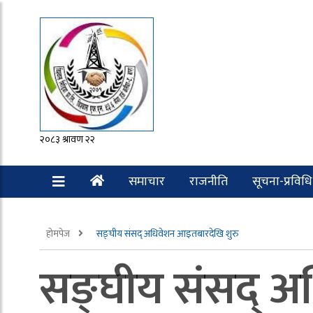
२०८३ श्रावण २२
समाचार
राजनीति
सूचना-प्रविधि
रोचक
होमपेज
सङ्घीय संसद् अधिवेशन आइतबारदेखि शुरु
सङ्घीय संसद् अ