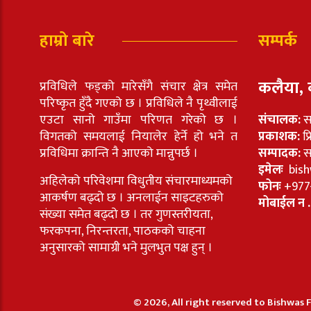
हाम्रो बारे
सम्पर्क
कलैया, 
प्रविधिले फड्को मारेसँगै संचार क्षेत्र समेत
परिष्कृत हुँदै गएको छ । प्रविधिले नै पृथ्वीलाई
एउटा सानो गाउँमा परिणत गरेको छ ।
संचालक:
स
विगतको समयलाई नियालेर हेर्ने हो भने त
प्रकाशक:
प्
प्रविधिमा क्रान्ति नै आएको मान्नुपर्छ ।
सम्पादक:
सा
इमेलः
bish
अहिलेको परिवेशमा विधुतीय संचारमाध्यमको
फोनः
+977
आकर्षण बढ्दो छ । अनलाईन साइटहरुको
मोबाईल न .
संख्या समेत बढ्दो छ । तर गुणस्तरीयता,
फरकपना, निरन्तरता, पाठकको चाहना
अनुसारको सामाग्री भने मुलभुत पक्ष हुन् ।
© 2026, All right reserved to Bishwas