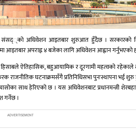
य संसद््को अधिवेशन आइतबार शुरुआत हुँदैछ । सरकारको 
द् भवनमा आइतबार अपराह्न ४ बजेका लागि अधिवेशन आह्वान गर्नुभएको ह
ेरै हिसाबले ऐतिहासिक, बहुआयामिक र दूरगामी महत्वको रहेकाल
फरक राजनीतिक घटनाक्रमसँगै प्रतिनिधिसभा पुनःस्थापना भई शुरु 
 निकै चासोका साथ हेरिएको छ । यस अधिवेशनबाट प्रधानमन्त्री शेरबहा
श गर्नेछ ।