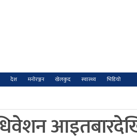
देश
मनोरञ्जन
खेलकुद
स्वास्थ्य
भिडियो
धिवेशन आइतबारदेखि