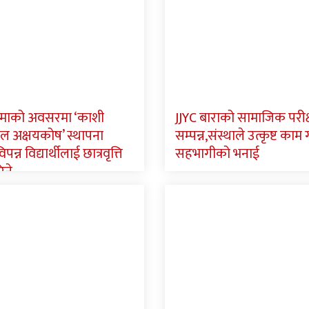
्णिमाको अवसरमा ‘काशी
JJYC बाराको सामाजिक परीक
ाल अक्षयकोष’ स्थापना
सम्पन्न,संस्थाले उत्कृष्ट का
पन्न विद्यार्थीलाई छात्रवृत्ति
सहभागीको भनाई
िने