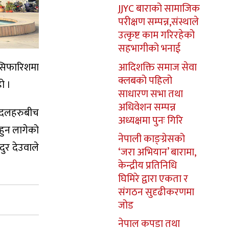
JJYC बाराको सामाजिक
परीक्षण सम्पन्न,संस्थाले
उत्कृष्ट काम गरिरहेको
सहभागीको भनाई
सिफारिशमा
आदिशक्ति समाज सेवा
क्लबको पहिलो
ो ।
साधारण सभा तथा
अधिवेशन सम्पन्न
े दलहरुबीच
अध्यक्षमा पुनः गिरि
हुन लागेको
नेपाली काङ्ग्रेसको
दुर देउवाले
‘जरा अभियान’ बारामा,
केन्द्रीय प्रतिनिधि
घिमिरे द्वारा एकता र
संगठन सुदृढीकरणमा
जोड
नेपाल कपडा तथा