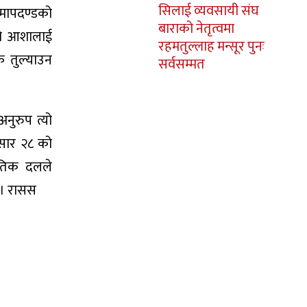
सिलाई व्यवसायी संघ
मापदण्डको
बाराको नेतृत्वमा
ाको आशालाई
रहमतुल्लाह मन्सूर पुनः
 तुल्याउन
सर्वसम्मत
नुरुप त्यो
 असार २८ को
नीतिक दलले
् । रासस