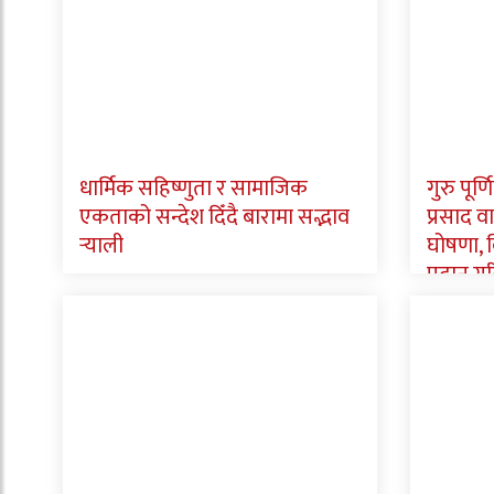
धार्मिक सहिष्णुता र सामाजिक
गुरु पूर
एकताको सन्देश दिँदै बारामा सद्भाव
प्रसाद व
र्‍याली
घोषणा, वि
प्रदान गर