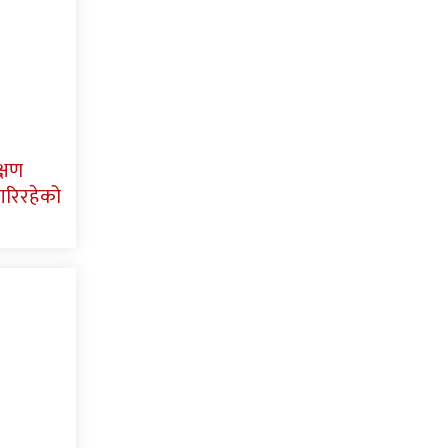
्षण
म गरिरहेको