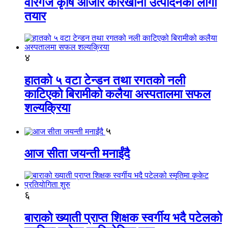
वीरगंज कृषि औजार कारखाना उत्पादनको लागी
तयार
४
हातको ५ वटा टेन्डन तथा रगतको नली
काटिएको बिरामीको कलैया अस्पतालमा सफल
शल्यक्रिया
५
आज सीता जयन्ती मनाईंदै
६
बाराको ख्याती प्राप्त शिक्षक स्वर्गीय भदै पटेलको