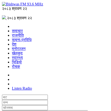
२०८३ श्रावण २२
२०८३ श्रावण २२
समाचार
राजनीति
सूचना-प्रविधि
देश
मनोरञ्जन
खेलकुद
स्वास्थ्य
भिडियो
रोचक
Listen Radio