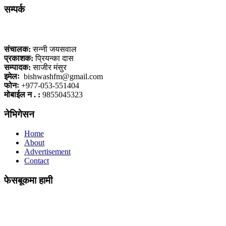
सम्पर्क
कलैया, बारा
संचालक:
सन्नी जयसवाल
प्रकाशक:
प्रियन्का दास
सम्पादक:
साजीर मंसुर
इमेलः
bishwashfm@gmail.com
फोनः
+977-053-551404
मोबाईल न . :
9855045323
नेभिगेसन
Home
About
Advertisement
Contact
फेसबूकमा हामी