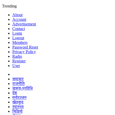
Trending
About
Account
Advertisement
Contact
Login
Logout
Members
Password Reset
Privacy Policy
Radio
Register
User
समाचार
राजनीति
सूचना-प्रविधि
देश
मनोरञ्जन
खेलकुद
स्वास्थ्य
भिडियो