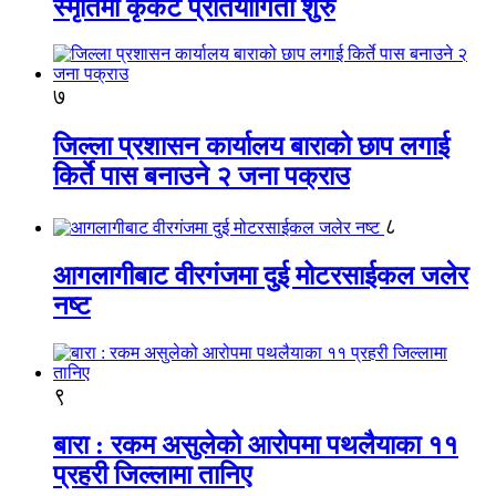
स्मृतिमा कृकेट प्रतियोगिता शुरु
७
जिल्ला प्रशासन कार्यालय बाराको छाप लगाई
किर्ते पास बनाउने २ जना पक्राउ
८
आगलागीबाट वीरगंजमा दुई मोटरसाईकल जलेर
नष्ट
९
बारा : रकम असुलेको आरोपमा पथलैयाका ११
प्रहरी जिल्लामा तानिए