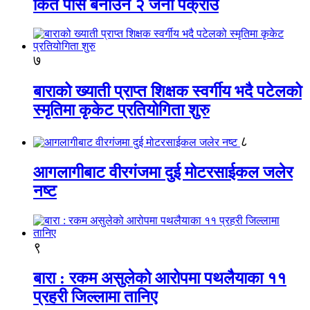
किर्ते पास बनाउने २ जना पक्राउ
७
बाराको ख्याती प्राप्त शिक्षक स्वर्गीय भदै पटेलको
स्मृतिमा कृकेट प्रतियोगिता शुरु
८
आगलागीबाट वीरगंजमा दुई मोटरसाईकल जलेर
नष्ट
९
बारा : रकम असुलेको आरोपमा पथलैयाका ११
प्रहरी जिल्लामा तानिए