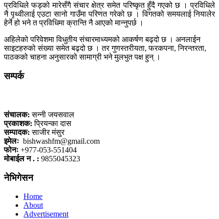
प्रविधिले फड्को मारेसँगै संचार क्षेत्र समेत परिष्कृत हुँदै गएको छ । प्रविधिले
नै पृथ्वीलाई एउटा सानो गाउँमा परिणत गरेको छ । विगतको समयलाई नियालेर
हेर्ने हो भने त प्रविधिमा क्रान्ति नै आएको मान्नुपर्छ ।
अहिलेको परिवेशमा विधुतीय संचारमाध्यमको आकर्षण बढ्दो छ । अनलाईन
साइटहरुको संख्या समेत बढ्दो छ । तर गुणस्तरीयता, फरकपना, निरन्तरता,
पाठकको चाहना अनुसारको सामाग्री भने मुलभुत पक्ष हुन् ।
सम्पर्क
कलैया, बारा
संचालक:
सन्नी जयसवाल
प्रकाशक:
प्रियन्का दास
सम्पादक:
साजीर मंसुर
इमेलः
bishwashfm@gmail.com
फोनः
+977-053-551404
मोबाईल न . :
9855045323
नेभिगेसन
Home
About
Advertisement