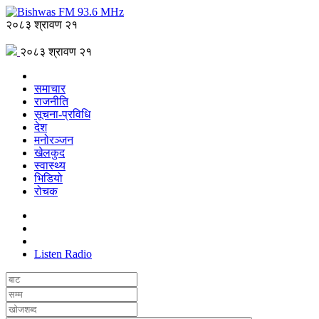
२०८३ श्रावण २१
२०८३ श्रावण २१
समाचार
राजनीति
सूचना-प्रविधि
देश
मनोरञ्जन
खेलकुद
स्वास्थ्य
भिडियो
रोचक
Listen Radio