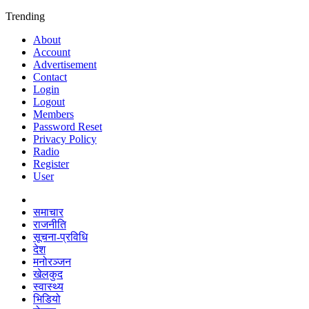
Trending
About
Account
Advertisement
Contact
Login
Logout
Members
Password Reset
Privacy Policy
Radio
Register
User
समाचार
राजनीति
सूचना-प्रविधि
देश
मनोरञ्जन
खेलकुद
स्वास्थ्य
भिडियो