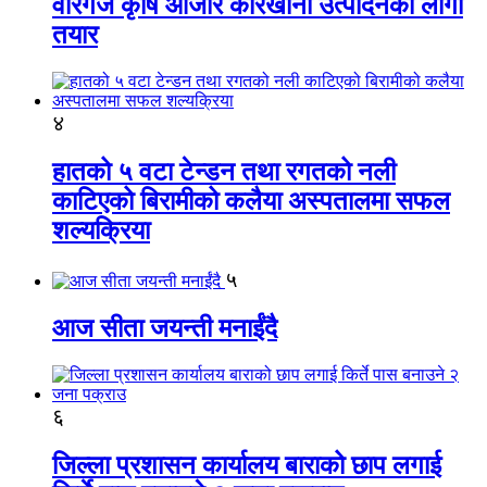
वीरगंज कृषि औजार कारखाना उत्पादनको लागी
तयार
४
हातको ५ वटा टेन्डन तथा रगतको नली
काटिएको बिरामीको कलैया अस्पतालमा सफल
शल्यक्रिया
५
आज सीता जयन्ती मनाईंदै
६
जिल्ला प्रशासन कार्यालय बाराको छाप लगाई