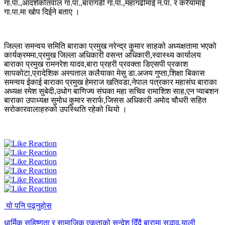
गा.पा.,आदर्शकोतवाल गा.पा.,बारागडी गा.पा.,महागढीमाई न.पा. र करैयामाई
गा.पा.मा खोप दिईने बताए ।
जिल्ला समन्वय समिति बाराका प्रमुख नरेन्द्र कुमार साहको अध्यक्षतामा भएको
कार्यक्रममा,प्रमुख जिल्ला अधिकारी वसन्त अधिकारी,स्वास्थ्य कार्यालय
बाराका प्रमुख रामनरेश यादव,बारा प्रहरी प्रवक्ता डिएसपी प्रकाश
सापकोटा,प्रादेशिक अस्पताल कलैयाका मेसु डा.अजय गुप्ता,शिक्षा बिकास
समन्वय ईकाई बाराका प्रमुख हेमराज खतिवडा,नेपाल पत्रकार महासंघ बाराका
अध्यक्ष रमेश सुबेदी,उधोग बाणिज्य संघका महा सचिव रामाशिश साह,एन प्याबशन
बाराका उपाध्यक्ष सुमोध कुमार सरार्फ,जिसस अधिकारी अमोद चौधरी सहित
सरोकारवालाहरुको उपस्थिति रहेको थियो ।
यो पनि पढ्नुहोस
धार्मिक सहिष्णुता र सामाजिक एकताको सन्देश दिँदै बारामा सद्भाव र्‍याली