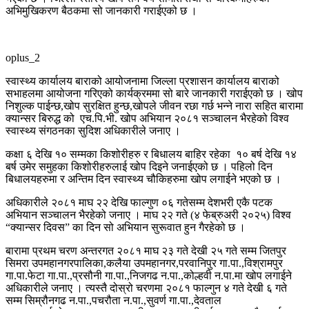
अभिमुखिकरण बैठकमा सो जानकारी गराईएको छ ।
oplus_2
स्वास्थ्य कार्यालय बाराको आयोजनामा जिल्ला प्रशासन कार्यालय बाराको
सभाहलमा आयोजना गरिएको कार्यक्रममा सो बारे जानकारी गराईएको छ । खोप
निशुल्क पाईन्छ,खोप सुरक्षित हुन्छ,खोपले जीवन रछा गर्छ भन्ने नारा सहित बारामा
क्यान्सर बिरुद्ध को एच.पि.भी. खोप अभियान २०८१ सञ्चालन भैरहेको विश्व
स्वास्थ्य संगठनका सुदिश अधिकारीले जनाए ।
कक्षा ६ देखि १० सम्मका किशोरीहरु र बिधालय बाहिर रहेका १० बर्ष देखि १४
बर्ष उमेर समुहका किशोरीहरुलाई खोप दिइने जनाईएको छ । पहिलो दिन
बिधालयहरुमा र अन्तिम दिन स्वास्थ्य चौकिहरुमा खोप लगाईने भएको छ ।
अधिकारीले २०८१ माघ २२ देखि फाल्गुण ०६ गतेसम्म देशभरी एकै पटक
अभियान सञ्चालन भैरहेको जनाए । माघ २२ गते (४ फेब्रुअरी २०२५) विश्व
“क्यान्सर दिवस” का दिन सो अभियान सुरूवात हुन गैरहेको छ ।
बारामा प्रथम चरण अन्तरगत २०८१ माघ २३ गते देखी २५ गते सम्म जितपुर
सिमरा उपमहानगरपालिका,कलैया उपमहानगर,परवानिपुर गा.पा.,विश्रामपुर
गा.पा.फेटा गा.पा.,प्रसौनी गा.पा.,निजगढ न.पा.,कोल्हवी न.पा.मा खोप लगाईने
अधिकारीले जनाए । त्यस्तै दोस्रो चरणमा २०८१ फाल्गुन ४ गते देखी ६ गते
सम्म सिम्रौनगढ न.पा.,पचरौता न.पा.,सुवर्ण गा.पा.,देवताल