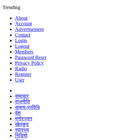
Trending
About
Account
Advertisement
Contact
Login
Logout
Members
Password Reset
Privacy Policy
Radio
Register
User
समाचार
राजनीति
सूचना-प्रविधि
देश
मनोरञ्जन
खेलकुद
स्वास्थ्य
भिडियो