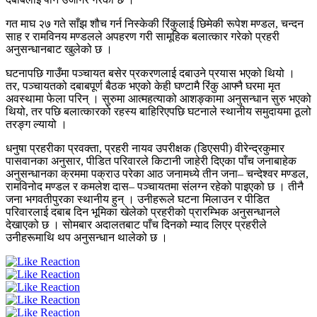
गत माघ २७ गते साँझ शौच गर्न निस्केकी रिंकुलाई छिमेकी रूपेश मण्डल, चन्दन
साह र रामविनय मण्डलले अपहरण गरी सामूहिक बलात्कार गरेको प्रहरी
अनुसन्धानबाट खुलेको छ ।
घटनापछि गाउँमा पञ्चायत बसेर प्रकरणलाई दबाउने प्रयास भएको थियो ।
तर, पञ्चायतको दबाबपूर्ण बैठक भएको केही घण्टामै रिंकु आफ्नै घरमा मृत
अवस्थामा फेला परिन् । सुरुमा आत्महत्याको आशङ्कामा अनुसन्धान सुरु भएको
थियो, तर पछि बलात्कारको रहस्य बाहिरिएपछि घटनाले स्थानीय समुदायमा ठूलो
तरङ्ग ल्यायो ।
धनुषा प्रहरीका प्रवक्ता, प्रहरी नायव उपरीक्षक (डिएसपी) वीरेन्द्रकुमार
पासवानका अनुसार, पीडित परिवारले किटानी जाहेरी दिएका पाँच जनाबाहेक
अनुसन्धानका क्रममा पक्राउ परेका आठ जनामध्ये तीन जना– चन्देश्वर मण्डल,
रामविनोद मण्डल र कमलेश दास– पञ्चायतमा संलग्न रहेको पाइएको छ । तीनै
जना भगवतीपुरका स्थानीय हुन् । उनीहरूले घटना मिलाउन र पीडित
परिवारलाई दबाब दिन भूमिका खेलेको प्रहरीको प्रारम्भिक अनुसन्धानले
देखाएको छ । सोमबार अदालतबाट पाँच दिनको म्याद लिएर प्रहरीले
उनीहरूमाथि थप अनुसन्धान थालेको छ ।