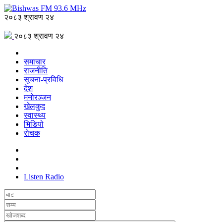
२०८३ श्रावण २४
२०८३ श्रावण २४
समाचार
राजनीति
सूचना-प्रविधि
देश
मनोरञ्जन
खेलकुद
स्वास्थ्य
भिडियो
रोचक
Listen Radio