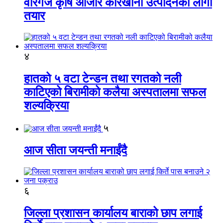
वीरगंज कृषि औजार कारखाना उत्पादनको लागी
तयार
४
हातको ५ वटा टेन्डन तथा रगतको नली
काटिएको बिरामीको कलैया अस्पतालमा सफल
शल्यक्रिया
५
आज सीता जयन्ती मनाईंदै
६
जिल्ला प्रशासन कार्यालय बाराको छाप लगाई