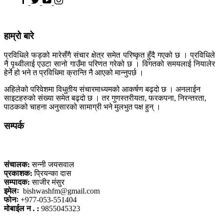
हाम्रो बारे
प्रविधिले फड्को मारेसँगै संचार क्षेत्र समेत परिष्कृत हुँदै गएको छ । प्रविधिले
नै पृथ्वीलाई एउटा सानो गाउँमा परिणत गरेको छ । विगतको समयलाई नियालेर
हेर्ने हो भने त प्रविधिमा क्रान्ति नै आएको मान्नुपर्छ ।
अहिलेको परिवेशमा विधुतीय संचारमाध्यमको आकर्षण बढ्दो छ । अनलाईन
साइटहरुको संख्या समेत बढ्दो छ । तर गुणस्तरीयता, फरकपना, निरन्तरता,
पाठकको चाहना अनुसारको सामाग्री भने मुलभुत पक्ष हुन् ।
सम्पर्क
कलैया, बारा
संचालक:
सन्नी जयसवाल
प्रकाशक:
प्रियन्का दास
सम्पादक:
साजीर मंसुर
इमेलः
bishwashfm@gmail.com
फोनः
+977-053-551404
मोबाईल न . :
9855045323