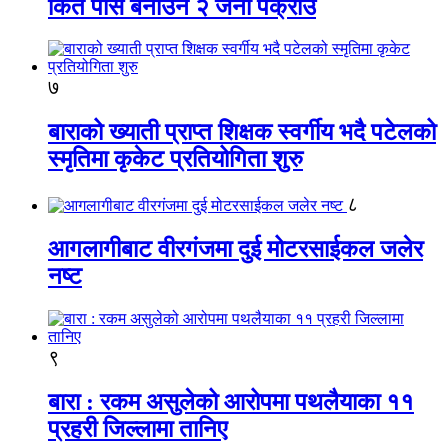
किर्ते पास बनाउने २ जना पक्राउ
७
बाराको ख्याती प्राप्त शिक्षक स्वर्गीय भदै पटेलको
स्मृतिमा कृकेट प्रतियोगिता शुरु
८
आगलागीबाट वीरगंजमा दुई मोटरसाईकल जलेर
नष्ट
९
बारा : रकम असुलेको आरोपमा पथलैयाका ११
प्रहरी जिल्लामा तानिए