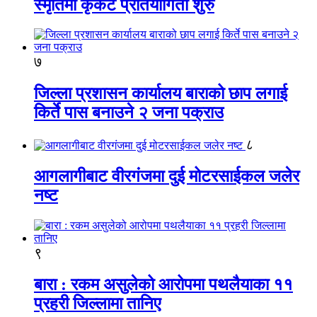
स्मृतिमा कृकेट प्रतियोगिता शुरु
७
जिल्ला प्रशासन कार्यालय बाराको छाप लगाई
किर्ते पास बनाउने २ जना पक्राउ
८
आगलागीबाट वीरगंजमा दुई मोटरसाईकल जलेर
नष्ट
९
बारा : रकम असुलेको आरोपमा पथलैयाका ११
प्रहरी जिल्लामा तानिए