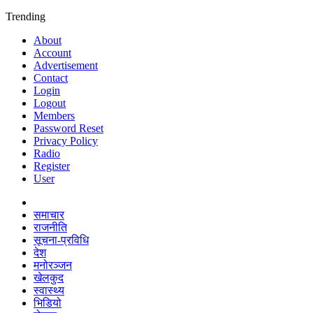
Trending
About
Account
Advertisement
Contact
Login
Logout
Members
Password Reset
Privacy Policy
Radio
Register
User
समाचार
राजनीति
सूचना-प्रविधि
देश
मनोरञ्जन
खेलकुद
स्वास्थ्य
भिडियो