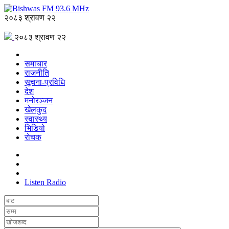
२०८३ श्रावण २२
२०८३ श्रावण २२
समाचार
राजनीति
सूचना-प्रविधि
देश
मनोरञ्जन
खेलकुद
स्वास्थ्य
भिडियो
रोचक
Listen Radio