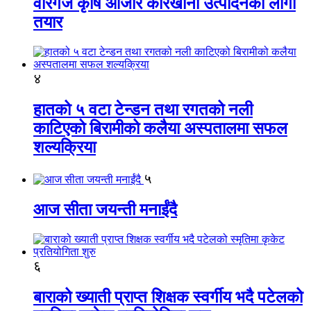
वीरगंज कृषि औजार कारखाना उत्पादनको लागी
तयार
४
हातको ५ वटा टेन्डन तथा रगतको नली
काटिएको बिरामीको कलैया अस्पतालमा सफल
शल्यक्रिया
५
आज सीता जयन्ती मनाईंदै
६
बाराको ख्याती प्राप्त शिक्षक स्वर्गीय भदै पटेलको