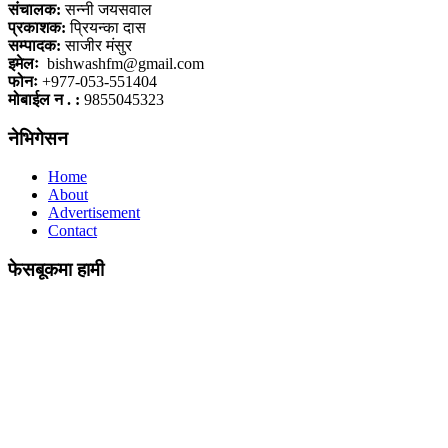
संचालक:
सन्नी जयसवाल
प्रकाशक:
प्रियन्का दास
सम्पादक:
साजीर मंसुर
इमेलः
bishwashfm@gmail.com
फोनः
+977-053-551404
मोबाईल न . :
9855045323
नेभिगेसन
Home
About
Advertisement
Contact
फेसबूकमा हामी