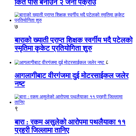
किर्ते पास बनाउने २ जना पक्राउ
७
बाराको ख्याती प्राप्त शिक्षक स्वर्गीय भदै पटेलको
स्मृतिमा कृकेट प्रतियोगिता शुरु
८
आगलागीबाट वीरगंजमा दुई मोटरसाईकल जलेर
नष्ट
९
बारा : रकम असुलेको आरोपमा पथलैयाका ११
प्रहरी जिल्लामा तानिए