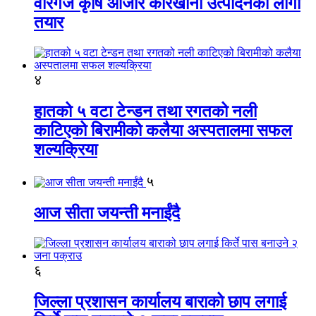
वीरगंज कृषि औजार कारखाना उत्पादनको लागी
तयार
४
हातको ५ वटा टेन्डन तथा रगतको नली
काटिएको बिरामीको कलैया अस्पतालमा सफल
शल्यक्रिया
५
आज सीता जयन्ती मनाईंदै
६
जिल्ला प्रशासन कार्यालय बाराको छाप लगाई