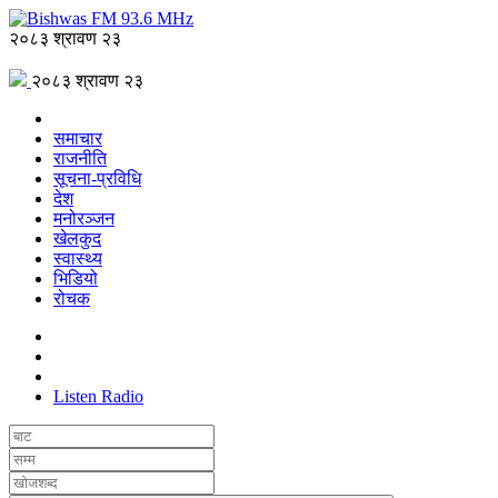
२०८३ श्रावण २३
२०८३ श्रावण २३
समाचार
राजनीति
सूचना-प्रविधि
देश
मनोरञ्जन
खेलकुद
स्वास्थ्य
भिडियो
रोचक
Listen Radio