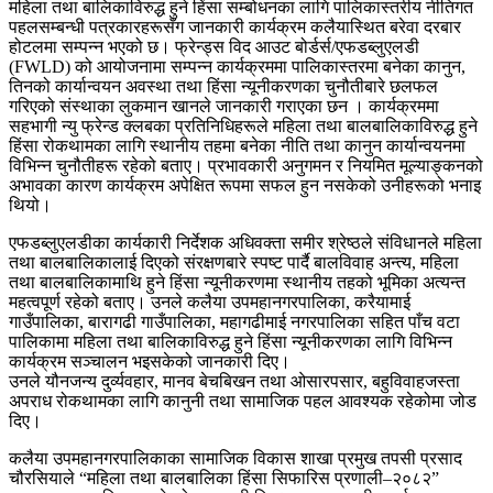
महिला तथा बालिकाविरुद्ध हुने हिंसा सम्बोधनका लागि पालिकास्तरीय नीतिगत
पहलसम्बन्धी पत्रकारहरूसँग जानकारी कार्यक्रम कलैयास्थित बरेवा दरबार
होटलमा सम्पन्न भएको छ। फ्रेन्ड्स विद आउट बोर्डर्स/एफडब्लुएलडी
(FWLD) को आयोजनामा सम्पन्न कार्यक्रममा पालिकास्तरमा बनेका कानुन,
तिनको कार्यान्वयन अवस्था तथा हिंसा न्यूनीकरणका चुनौतीबारे छलफल
गरिएको संस्थाका लुकमान खानले जानकारी गराएका छन । कार्यक्रममा
सहभागी न्यु फ्रेन्ड क्लबका प्रतिनिधिहरूले महिला तथा बालबालिकाविरुद्ध हुने
हिंसा रोकथामका लागि स्थानीय तहमा बनेका नीति तथा कानुन कार्यान्वयनमा
विभिन्न चुनौतीहरू रहेको बताए। प्रभावकारी अनुगमन र नियमित मूल्याङ्कनको
अभावका कारण कार्यक्रम अपेक्षित रूपमा सफल हुन नसकेको उनीहरूको भनाइ
थियो।
एफडब्लुएलडीका कार्यकारी निर्देशक अधिवक्ता समीर श्रेष्ठले संविधानले महिला
तथा बालबालिकालाई दिएको संरक्षणबारे स्पष्ट पार्दै बालविवाह अन्त्य, महिला
तथा बालबालिकामाथि हुने हिंसा न्यूनीकरणमा स्थानीय तहको भूमिका अत्यन्त
महत्वपूर्ण रहेको बताए। उनले कलैया उपमहानगरपालिका, करैयामाई
गाउँपालिका, बारागढी गाउँपालिका, महागढीमाई नगरपालिका सहित पाँच वटा
पालिकामा महिला तथा बालिकाविरुद्ध हुने हिंसा न्यूनीकरणका लागि विभिन्न
कार्यक्रम सञ्चालन भइसकेको जानकारी दिए।
उनले यौनजन्य दुर्व्यवहार, मानव बेचबिखन तथा ओसारपसार, बहुविवाहजस्ता
अपराध रोकथामका लागि कानुनी तथा सामाजिक पहल आवश्यक रहेकोमा जोड
दिए।
कलैया उपमहानगरपालिकाका सामाजिक विकास शाखा प्रमुख तपसी प्रसाद
चौरसियाले “महिला तथा बालबालिका हिंसा सिफारिस प्रणाली–२०८२”