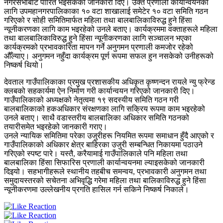
नगरसभाबाट पारित भइसकेको जानकारी दिए। उक्त प्रणाली कार्यान्वयनका
लागि उपमहानगरपालिकाका १० वटा शाखालाई समेटेर १० वटा समिति गठन
गरिएको र सोही समितिमार्फत महिला तथा बालबालिकाविरुद्ध हुने हिंसा
न्यूनीकरणका लागि काम भइरहेको उनले बताए। कार्यक्रममा वक्ताहरूले महिला
तथा बालबालिकाविरुद्ध हुने हिंसा न्यूनीकरणका लागि सञ्चालन भएका
कार्यक्रमको प्रभावकारिता मापन गर्ने अनुगमन प्रणाली कमजोर रहेको
औँल्याए। अनुगमन नहुँदा कार्यक्रम पूर्ण रूपमा सफल हुन नसकेको उनीहरूको
निष्कर्ष थियो।
देवताल गाउँपालिकाका प्रमुख प्रशासकीय अधिकृत कृष्णन्दन रायले न्यु फ्रेन्ड
क्लबको सहकार्यमा ऐन निर्माण गरी कार्यान्वयन गरिएको जानकारी दिए।
गाउँपालिकाको अध्यक्षको नेतृत्वमा १९ सदस्यीय समिति गठन गरी
बालबालिकाको हकअधिकार संरक्षणका लागि सक्रिय रूपमा काम भइरहेको
उनले बताए। साथै वडास्तरीय बालबालिका अधिकार समिति गठनको
तयारीसमेत भइरहेको जानकारी गराए।
उनले न्यायिक समितिमा परेका उजुरीहरू नियमित रूपमा समाधान हुँदै आएको र
गाउँपालिकाको अधिकार क्षेत्र बाहिरका उजुरी सम्बन्धित निकायमा पठाउने
गरिएको स्पष्ट पारे। यस्तै, करैयामाई गाउँपालिकाले पनि महिला तथा
बालबालिका हिंसा सिफारिस प्रणाली कार्यान्वयनमा ल्याइसकेको जानकारी
दिइयो। सहभागीहरूले स्थानीय तहबीच समन्वय, प्रभावकारी अनुगमन तथा
समुदायस्तरको सचेतना अभिवृद्धि गरेमा महिला तथा बालिकाविरुद्ध हुने हिंसा
न्यूनीकरणमा उल्लेखनीय प्रगति हासिल गर्न सकिने निष्कर्ष निकाले।