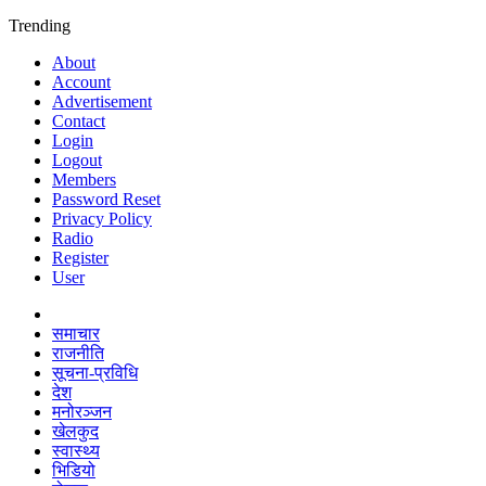
Trending
About
Account
Advertisement
Contact
Login
Logout
Members
Password Reset
Privacy Policy
Radio
Register
User
समाचार
राजनीति
सूचना-प्रविधि
देश
मनोरञ्जन
खेलकुद
स्वास्थ्य
भिडियो