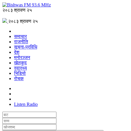
२०८३ श्रावण २५
२०८३ श्रावण २५
समाचार
राजनीति
सूचना-प्रविधि
देश
मनोरञ्जन
खेलकुद
स्वास्थ्य
भिडियो
रोचक
Listen Radio