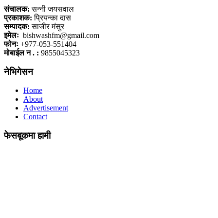
संचालक:
सन्नी जयसवाल
प्रकाशक:
प्रियन्का दास
सम्पादक:
साजीर मंसुर
इमेलः
bishwashfm@gmail.com
फोनः
+977-053-551404
मोबाईल न . :
9855045323
नेभिगेसन
Home
About
Advertisement
Contact
फेसबूकमा हामी