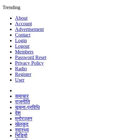
Trending
About
Account
Advertisement
Contact
Login
Logout
Members
Password Reset
Privacy Policy
Radio
Register
User
समाचार
राजनीति
सूचना-प्रविधि
देश
मनोरञ्जन
खेलकुद
स्वास्थ्य
भिडियो