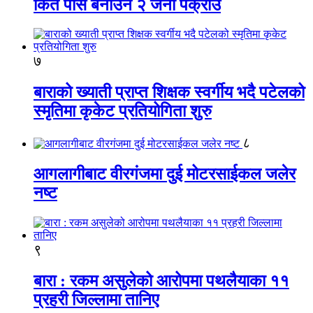
किर्ते पास बनाउने २ जना पक्राउ
७
बाराको ख्याती प्राप्त शिक्षक स्वर्गीय भदै पटेलको
स्मृतिमा कृकेट प्रतियोगिता शुरु
८
आगलागीबाट वीरगंजमा दुई मोटरसाईकल जलेर
नष्ट
९
बारा : रकम असुलेको आरोपमा पथलैयाका ११
प्रहरी जिल्लामा तानिए