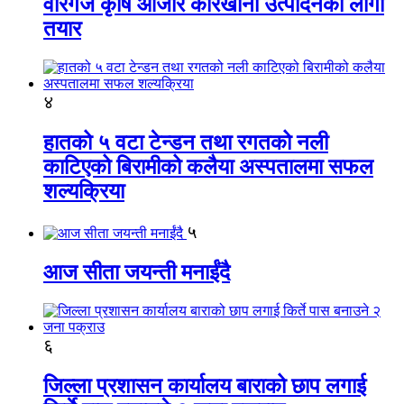
वीरगंज कृषि औजार कारखाना उत्पादनको लागी
तयार
४
हातको ५ वटा टेन्डन तथा रगतको नली
काटिएको बिरामीको कलैया अस्पतालमा सफल
शल्यक्रिया
५
आज सीता जयन्ती मनाईंदै
६
जिल्ला प्रशासन कार्यालय बाराको छाप लगाई