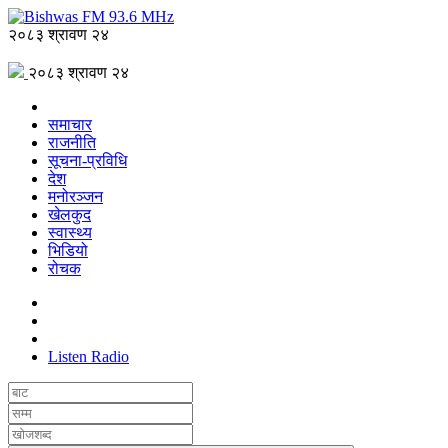
२०८३ श्रावण २४
२०८३ श्रावण २४
समाचार
राजनीति
सूचना-प्रविधि
देश
मनोरञ्जन
खेलकुद
स्वास्थ्य
भिडियो
रोचक
Listen Radio