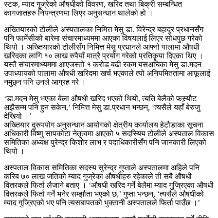
स्टक, म्याद गुज्रेको औषधीको विवरण, खरिद तथा बिक्री सम्बन्धित
कागजातहरु नियन्त्रणमा लिएर अनुसन्धान थालेको हो ।
अख्तियारको टोलीले अस्पतालका निमित्त मेसु डा. विरेन्द्र बहादुर प्रधानसँग
पनि फार्मेसीको बारेमा संचारमाध्यममा आएका विषयलाई लिएर सोधपुछ गरेको
थियो । अख्तियारको टोलीसँग निमित्त मेसु प्रधानले आफ्नो पालामा औषधी
खरिदका लागि १० लाख रुपैयाँ मात्रै प्रयोग गरेको प्रतिकृया दिएका थिए ।
यस्तै संचारमाध्यममा आएजस्तो १ करोड बढी रकम यसअघिका मेसु डा.मदन
उपाध्यायको पालामा औषधी खरिदमा खर्च भएकाले त्यो अनियमिततामा आफूलाई
नमुछ्न पनि उनले आग्रह गरे ।
‘डा.मदन मेसु भएका बेला औषधी खरिद भएको थियो, त्यति बेलैको फस्र्यौट
अझैसम्म पनि हुन सकेन,’ निमित्त मेसु डा.प्रधान भन्छन्, ‘त्यसैले यहाँ बेरुजु
देखियो ।’
अख्तियार दुरुपयोग अनुसन्धान आयोगको क्षेत्रीय कार्यालय हेटौडाका सूचना
अधिकारी विष्णु सापकोटा नेतृत्वमा आएको ५ सदस्यिय टोलीले अस्पताल विकास
समितिका अध्यक्ष पुरेन्द्र किशोर लाभ र पदाधिकारीसँग पनि जानकारी लिएको
थियो ।
अस्पताल विकास समितिका सदस्य सुरेन्द्र गुप्ताले अस्पतालमा अहिले पनि
करिब ७० लाख जतिको म्याद गुज्रेका औषधीहरु रहेकाले ती सबै औषधी
वितरकले फिर्ता लैजाने बताए । ‘औषधी खरिद गर्ने बेलैमा म्याद गुज्रिएका औषधी
वितरकले फिर्ता गर्ने भनेर सम्झौता भएको छ,’ गुप्ता भन्छन्, ‘त्यसैले औषधीको
म्याद गुज्रिएको भए पनि त्यसबापतको भुक्तानी अस्पतालले फिर्ता पाउँछ ।’