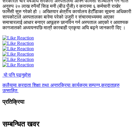
सरकारले चार वर्षअघि सरकारी अस्पतालमा आफ्नै फार्मेसी सञ्चालन गर्ने नीति
अनुरुप २० लाख रुपैयाँ सिड मनी (बीउ पुँजी) र करारमा ६ कर्मचारी राखेर
फार्मेसी सुरु गरेको हो । अख्तियार क्षेत्रीय कार्यालय हेटौँडाका सूचना अधिकारी
सापकोटाले अस्पतालका बारेमा परेको उजुरी र संचारमाध्यममा आएका
समाचारलाई आधार बनाएर आफूहरु छानविन गर्न अस्पताल आएको र आवश्यक
कागजातको अध्ययनपछि मात्रै कारबाही प्रकृया अघि बढ्ने जानकारी दिए ।
यो पनि पढ्नुहोस
कलैयामा करदाता शिक्षा तथा अन्तरक्रिया कार्यक्रम सम्पन्न,करदाताहरु
उत्साहित
प्रतिक्रिया
सम्बन्धित खवर