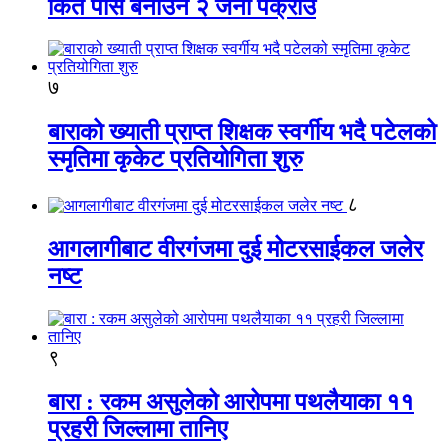
किर्ते पास बनाउने २ जना पक्राउ
७
बाराको ख्याती प्राप्त शिक्षक स्वर्गीय भदै पटेलको
स्मृतिमा कृकेट प्रतियोगिता शुरु
८
आगलागीबाट वीरगंजमा दुई मोटरसाईकल जलेर
नष्ट
९
बारा : रकम असुलेको आरोपमा पथलैयाका ११
प्रहरी जिल्लामा तानिए