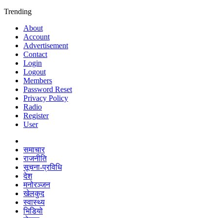
Trending
About
Account
Advertisement
Contact
Login
Logout
Members
Password Reset
Privacy Policy
Radio
Register
User
समाचार
राजनीति
सूचना-प्रविधि
देश
मनोरञ्जन
खेलकुद
स्वास्थ्य
भिडियो