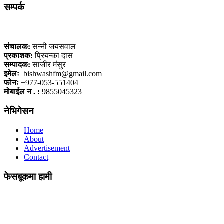
सम्पर्क
कलैया, बारा
संचालक:
सन्नी जयसवाल
प्रकाशक:
प्रियन्का दास
सम्पादक:
साजीर मंसुर
इमेलः
bishwashfm@gmail.com
फोनः
+977-053-551404
मोबाईल न . :
9855045323
नेभिगेसन
Home
About
Advertisement
Contact
फेसबूकमा हामी