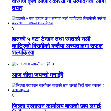
वीरगंज कृषि औजार कारखाना उत्पादनको लागी
तयार
४
हातको ५ वटा टेन्डन तथा रगतको नली
काटिएको बिरामीको कलैया अस्पतालमा सफल
शल्यक्रिया
५
आज सीता जयन्ती मनाईंदै
६
जिल्ला प्रशासन कार्यालय बाराको छाप लगाई