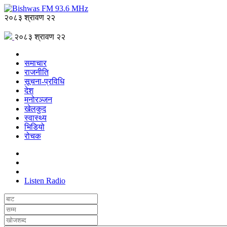
२०८३ श्रावण २२
२०८३ श्रावण २२
समाचार
राजनीति
सूचना-प्रविधि
देश
मनोरञ्जन
खेलकुद
स्वास्थ्य
भिडियो
रोचक
Listen Radio