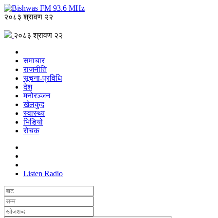
२०८३ श्रावण २२
२०८३ श्रावण २२
समाचार
राजनीति
सूचना-प्रविधि
देश
मनोरञ्जन
खेलकुद
स्वास्थ्य
भिडियो
रोचक
Listen Radio