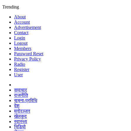
Trending
About
Account
Advertisement
Contact
Login
Logout
Members
Password Reset
Privacy Policy
Radio
Register
User
समाचार
राजनीति
सूचना-प्रविधि
देश
मनोरञ्जन
खेलकुद
स्वास्थ्य
भिडियो