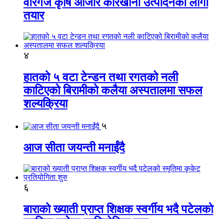
वीरगंज कृषि औजार कारखाना उत्पादनको लागी
तयार
४
हातको ५ वटा टेन्डन तथा रगतको नली
काटिएको बिरामीको कलैया अस्पतालमा सफल
शल्यक्रिया
५
आज सीता जयन्ती मनाईंदै
६
बाराको ख्याती प्राप्त शिक्षक स्वर्गीय भदै पटेलको