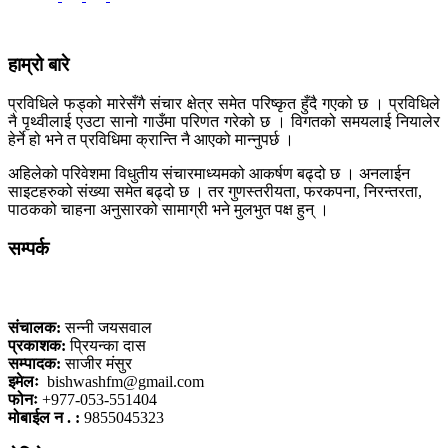
हाम्रो बारे
प्रविधिले फड्को मारेसँगै संचार क्षेत्र समेत परिष्कृत हुँदै गएको छ । प्रविधिले
नै पृथ्वीलाई एउटा सानो गाउँमा परिणत गरेको छ । विगतको समयलाई नियालेर
हेर्ने हो भने त प्रविधिमा क्रान्ति नै आएको मान्नुपर्छ ।
अहिलेको परिवेशमा विधुतीय संचारमाध्यमको आकर्षण बढ्दो छ । अनलाईन
साइटहरुको संख्या समेत बढ्दो छ । तर गुणस्तरीयता, फरकपना, निरन्तरता,
पाठकको चाहना अनुसारको सामाग्री भने मुलभुत पक्ष हुन् ।
सम्पर्क
कलैया, बारा
संचालक:
सन्नी जयसवाल
प्रकाशक:
प्रियन्का दास
सम्पादक:
साजीर मंसुर
इमेलः
bishwashfm@gmail.com
फोनः
+977-053-551404
मोबाईल न . :
9855045323