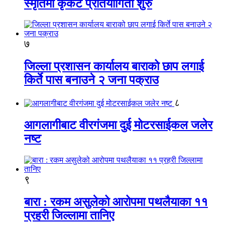
स्मृतिमा कृकेट प्रतियोगिता शुरु
७
जिल्ला प्रशासन कार्यालय बाराको छाप लगाई
किर्ते पास बनाउने २ जना पक्राउ
८
आगलागीबाट वीरगंजमा दुई मोटरसाईकल जलेर
नष्ट
९
बारा : रकम असुलेको आरोपमा पथलैयाका ११
प्रहरी जिल्लामा तानिए