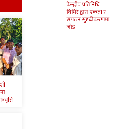
केन्द्रीय प्रतिनिधि
घिमिरे द्वारा एकता र
संगठन सुदृढीकरणमा
जोड
ाशी
पना
्रवृत्ति