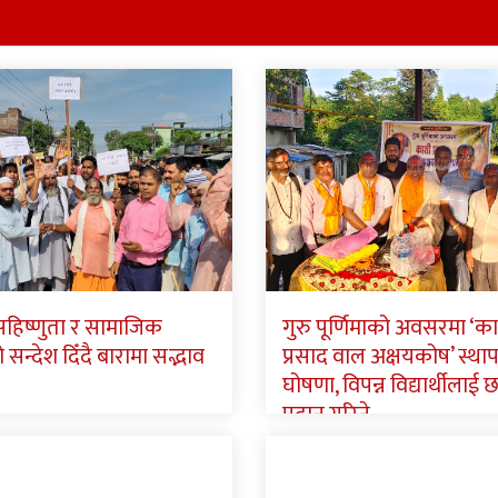
 सहिष्णुता र सामाजिक
गुरु पूर्णिमाको अवसरमा ‘क
न्देश दिँदै बारामा सद्भाव
प्रसाद वाल अक्षयकोष’ स्था
घोषणा, विपन्न विद्यार्थीलाई छात
प्रदान गरिने