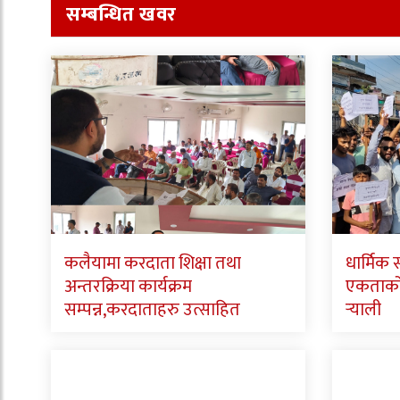
सम्बन्धित खवर
कलैयामा करदाता शिक्षा तथा
धार्मिक
अन्तरक्रिया कार्यक्रम
एकताको स
सम्पन्न,करदाताहरु उत्साहित
र्‍याली