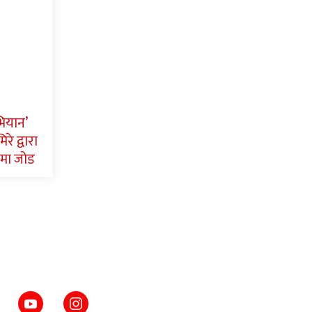
भियान’
रे द्वारा
मा जोड