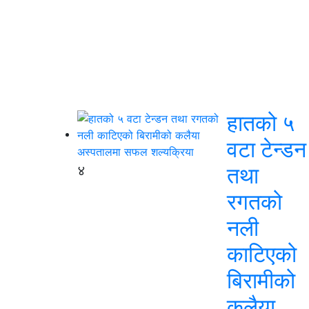
हातको ५
वटा टेन्डन
४
तथा
रगतको
नली
काटिएको
बिरामीको
कलैया