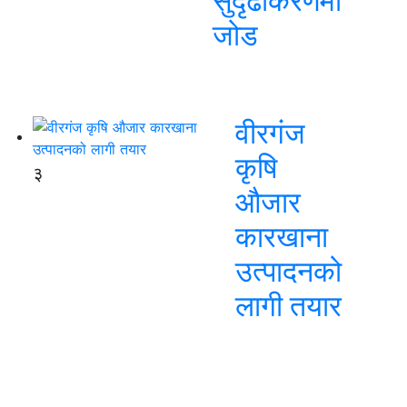
सुदृढीकरणमा
जोड
वीरगंज
कृषि
३
औजार
कारखाना
उत्पादनको
लागी तयार