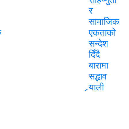
र
सामाजिक
ु
एकताको
सन्देश
दिँदै
बारामा
सद्भाव
र्‍याली