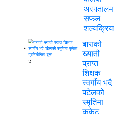
अस्पतालम
सफल
शल्यक्रिय
बाराको
ख्याती
७
प्राप्त
शिक्षक
स्वर्गीय भदै
पटेलको
स्मृतिमा
कृकेट