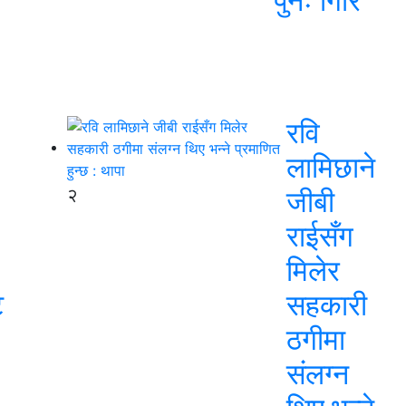
पुनः गिरि
रवि
लामिछाने
२
जीबी
राईसँग
मिलेर
ट
सहकारी
ठगीमा
संलग्न