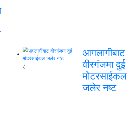
ा
ा
आगलागीबाट
वीरगंजमा दुई
८
मोटरसाईकल
जलेर नष्ट