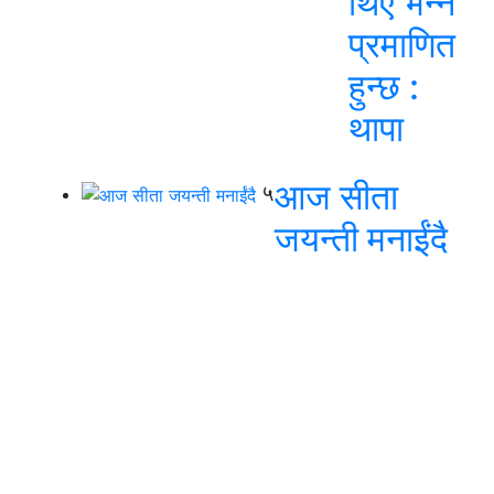
थिए भन्ने
प्रमाणित
हुन्छ :
थापा
आज सीता
५
जयन्ती मनाईंदै