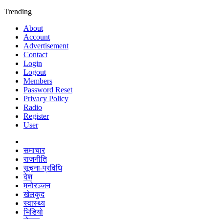
Trending
About
Account
Advertisement
Contact
Login
Logout
Members
Password Reset
Privacy Policy
Radio
Register
User
समाचार
राजनीति
सूचना-प्रविधि
देश
मनोरञ्जन
खेलकुद
स्वास्थ्य
भिडियो