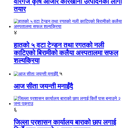
वीरगंज कृषि औजार कारखाना उत्पादनको लागी
तयार
४
हातको ५ वटा टेन्डन तथा रगतको नली
काटिएको बिरामीको कलैया अस्पतालमा सफल
शल्यक्रिया
५
आज सीता जयन्ती मनाईंदै
६
जिल्ला प्रशासन कार्यालय बाराको छाप लगाई