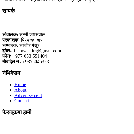
सम्पर्क
कलैया, बारा
संचालक:
सन्नी जयसवाल
प्रकाशक:
प्रियन्का दास
सम्पादक:
साजीर मंसुर
इमेलः
bishwashfm@gmail.com
फोनः
+977-053-551404
मोबाईल न . :
9855045323
नेभिगेसन
Home
About
Advertisement
Contact
फेसबूकमा हामी