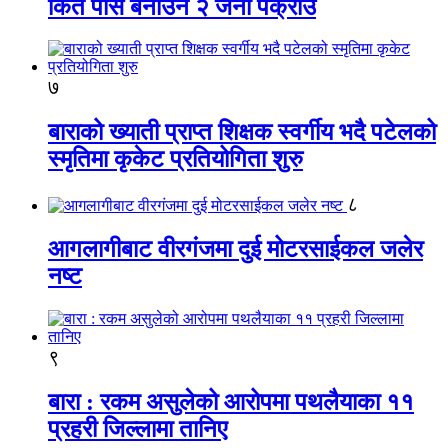
किर्ते पास बनाउने २ जना पक्राउ
७
बाराको ख्याती प्राप्त शिक्षक स्वर्गीय भदै पटेलको
स्मृतिमा कृकेट प्रतियोगिता शुरु
८
आगलागीबाट वीरगंजमा दुई मोटरसाईकल जलेर
नष्ट
९
बारा : रकम असुलेको आरोपमा पथलैयाका ११
प्रहरी जिल्लामा तानिए