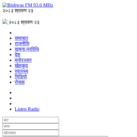
२०८३ श्रावण २३
२०८३ श्रावण २३
समाचार
राजनीति
सूचना-प्रविधि
देश
मनोरञ्जन
खेलकुद
स्वास्थ्य
भिडियो
रोचक
Listen Radio