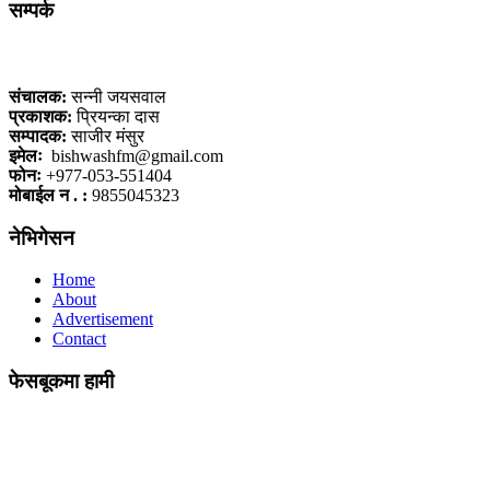
सम्पर्क
कलैया, बारा
संचालक:
सन्नी जयसवाल
प्रकाशक:
प्रियन्का दास
सम्पादक:
साजीर मंसुर
इमेलः
bishwashfm@gmail.com
फोनः
+977-053-551404
मोबाईल न . :
9855045323
नेभिगेसन
Home
About
Advertisement
Contact
फेसबूकमा हामी