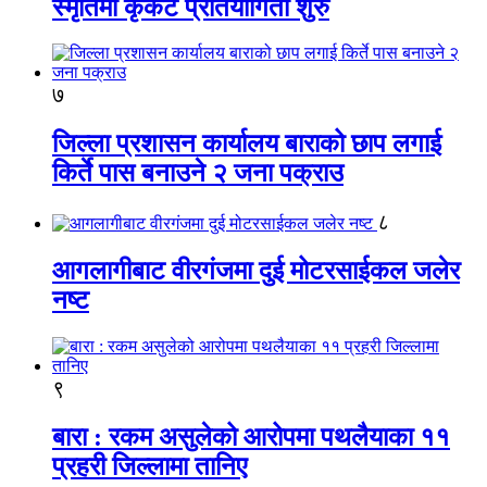
स्मृतिमा कृकेट प्रतियोगिता शुरु
७
जिल्ला प्रशासन कार्यालय बाराको छाप लगाई
किर्ते पास बनाउने २ जना पक्राउ
८
आगलागीबाट वीरगंजमा दुई मोटरसाईकल जलेर
नष्ट
९
बारा : रकम असुलेको आरोपमा पथलैयाका ११
प्रहरी जिल्लामा तानिए