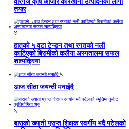
वीरगंज कृषि औजार कारखाना उत्पादनको लागी
तयार
४
हातको ५ वटा टेन्डन तथा रगतको नली
काटिएको बिरामीको कलैया अस्पतालमा सफल
शल्यक्रिया
५
आज सीता जयन्ती मनाईंदै
६
बाराको ख्याती प्राप्त शिक्षक स्वर्गीय भदै पटेलको