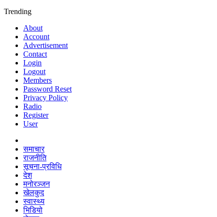
Trending
About
Account
Advertisement
Contact
Login
Logout
Members
Password Reset
Privacy Policy
Radio
Register
User
समाचार
राजनीति
सूचना-प्रविधि
देश
मनोरञ्जन
खेलकुद
स्वास्थ्य
भिडियो