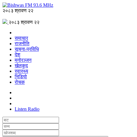
२०८३ श्रावण २२
२०८३ श्रावण २२
समाचार
राजनीति
सूचना-प्रविधि
देश
मनोरञ्जन
खेलकुद
स्वास्थ्य
भिडियो
रोचक
Listen Radio