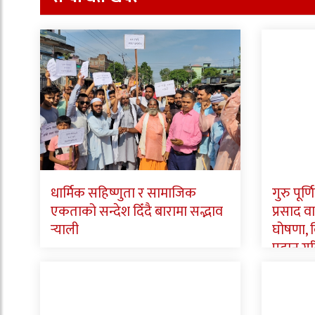
धार्मिक सहिष्णुता र सामाजिक
गुरु पूर
एकताको सन्देश दिँदै बारामा सद्भाव
प्रसाद व
र्‍याली
घोषणा, वि
प्रदान गर