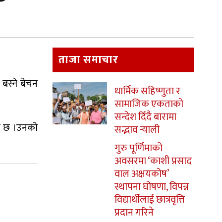
ताजा समाचार
 बस्ने बेचन
धार्मिक सहिष्णुता र
सामाजिक एकताको
सन्देश दिँदै बारामा
को छ ।उनको
सद्भाव र्‍याली
गुरु पूर्णिमाको
अवसरमा ‘काशी प्रसाद
वाल अक्षयकोष’
स्थापना घोषणा, विपन्न
विद्यार्थीलाई छात्रवृत्ति
प्रदान गरिने