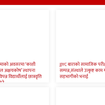
्णिमाको अवसरमा ‘काशी
JJYC बाराको सामाजिक परीक
ाल अक्षयकोष’ स्थापना
सम्पन्न,संस्थाले उत्कृष्ट का
पन्न विद्यार्थीलाई छात्रवृत्ति
सहभागीको भनाई
िने