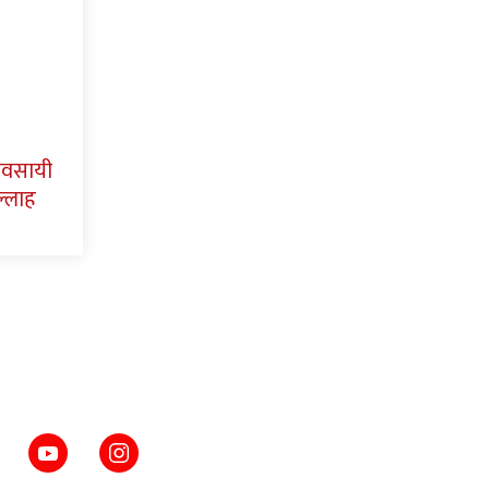
यवसायी
ल्लाह