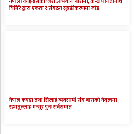
नेपाली काङ्ग्रेसको ‘जरा अभियान’ बारामा, केन्द्रीय प्रतिनिधि
घिमिरे द्वारा एकता र संगठन सुदृढीकरणमा जोड
नेपाल कपडा तथा सिलाई व्यवसायी संघ बाराको नेतृत्वमा
रहमतुल्लाह मन्सूर पुनः सर्वसम्मत