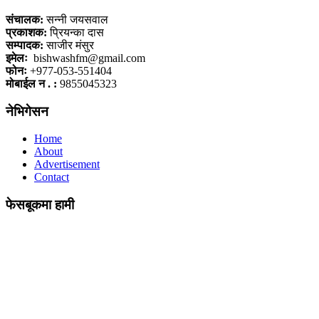
संचालक:
सन्नी जयसवाल
प्रकाशक:
प्रियन्का दास
सम्पादक:
साजीर मंसुर
इमेलः
bishwashfm@gmail.com
फोनः
+977-053-551404
मोबाईल न . :
9855045323
नेभिगेसन
Home
About
Advertisement
Contact
फेसबूकमा हामी