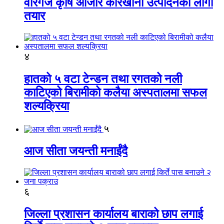
वीरगंज कृषि औजार कारखाना उत्पादनको लागी
तयार
४
हातको ५ वटा टेन्डन तथा रगतको नली
काटिएको बिरामीको कलैया अस्पतालमा सफल
शल्यक्रिया
५
आज सीता जयन्ती मनाईंदै
६
जिल्ला प्रशासन कार्यालय बाराको छाप लगाई