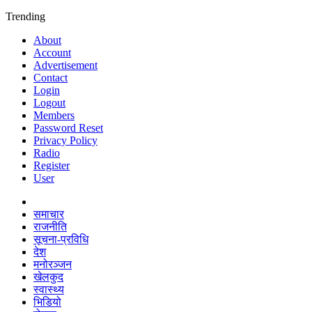
Trending
About
Account
Advertisement
Contact
Login
Logout
Members
Password Reset
Privacy Policy
Radio
Register
User
समाचार
राजनीति
सूचना-प्रविधि
देश
मनोरञ्जन
खेलकुद
स्वास्थ्य
भिडियो