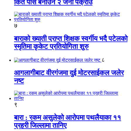
किर्ते पास बनाउने २ जना पक्राउ
७
बाराको ख्याती प्राप्त शिक्षक स्वर्गीय भदै पटेलको
स्मृतिमा कृकेट प्रतियोगिता शुरु
८
आगलागीबाट वीरगंजमा दुई मोटरसाईकल जलेर
नष्ट
९
बारा : रकम असुलेको आरोपमा पथलैयाका ११
प्रहरी जिल्लामा तानिए