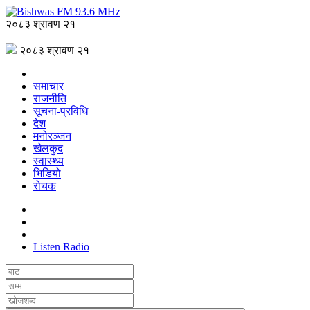
२०८३ श्रावण २१
२०८३ श्रावण २१
समाचार
राजनीति
सूचना-प्रविधि
देश
मनोरञ्जन
खेलकुद
स्वास्थ्य
भिडियो
रोचक
Listen Radio