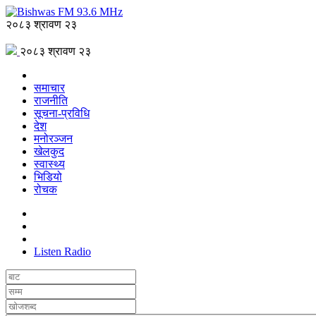
२०८३ श्रावण २३
२०८३ श्रावण २३
समाचार
राजनीति
सूचना-प्रविधि
देश
मनोरञ्जन
खेलकुद
स्वास्थ्य
भिडियो
रोचक
Listen Radio