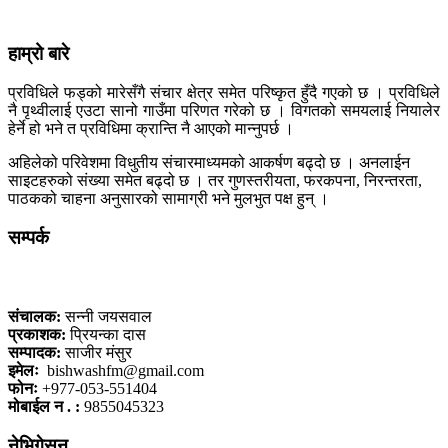
हाम्रो बारे
प्रविधिले फड्को मारेसँगै संचार क्षेत्र समेत परिष्कृत हुँदै गएको छ । प्रविधिले
नै पृथ्वीलाई एउटा सानो गाउँमा परिणत गरेको छ । विगतको समयलाई नियालेर
हेर्ने हो भने त प्रविधिमा क्रान्ति नै आएको मान्नुपर्छ ।
अहिलेको परिवेशमा विधुतीय संचारमाध्यमको आकर्षण बढ्दो छ । अनलाईन
साइटहरुको संख्या समेत बढ्दो छ । तर गुणस्तरीयता, फरकपना, निरन्तरता,
पाठकको चाहना अनुसारको सामाग्री भने मुलभुत पक्ष हुन् ।
सम्पर्क
कलैया, बारा
संचालक:
सन्नी जयसवाल
प्रकाशक:
प्रियन्का दास
सम्पादक:
साजीर मंसुर
इमेलः
bishwashfm@gmail.com
फोनः
+977-053-551404
मोबाईल न . :
9855045323
नेभिगेसन