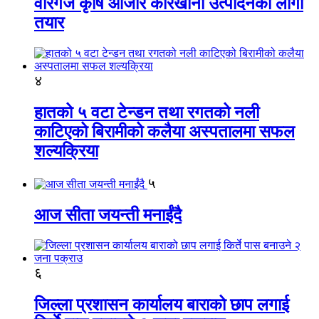
वीरगंज कृषि औजार कारखाना उत्पादनको लागी
तयार
४
हातको ५ वटा टेन्डन तथा रगतको नली
काटिएको बिरामीको कलैया अस्पतालमा सफल
शल्यक्रिया
५
आज सीता जयन्ती मनाईंदै
६
जिल्ला प्रशासन कार्यालय बाराको छाप लगाई