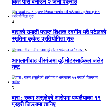
किर्ते पास बनाउने २ जना पक्राउ
७
बाराको ख्याती प्राप्त शिक्षक स्वर्गीय भदै पटेलको
स्मृतिमा कृकेट प्रतियोगिता शुरु
८
आगलागीबाट वीरगंजमा दुई मोटरसाईकल जलेर
नष्ट
९
बारा : रकम असुलेको आरोपमा पथलैयाका ११
प्रहरी जिल्लामा तानिए