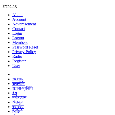
Trending
About
Account
Advertisement
Contact
Login
Logout
Members
Password Reset
Privacy Policy
Radio
Register
User
समाचार
राजनीति
सूचना-प्रविधि
देश
मनोरञ्जन
खेलकुद
स्वास्थ्य
भिडियो