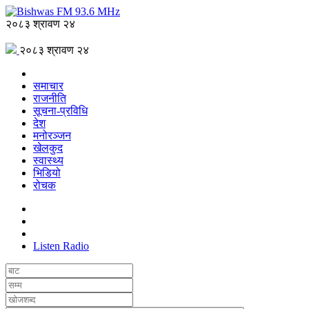
२०८३ श्रावण २४
२०८३ श्रावण २४
समाचार
राजनीति
सूचना-प्रविधि
देश
मनोरञ्जन
खेलकुद
स्वास्थ्य
भिडियो
रोचक
Listen Radio