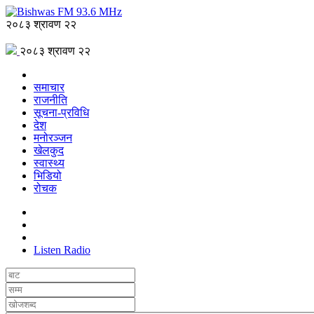
२०८३ श्रावण २२
२०८३ श्रावण २२
समाचार
राजनीति
सूचना-प्रविधि
देश
मनोरञ्जन
खेलकुद
स्वास्थ्य
भिडियो
रोचक
Listen Radio