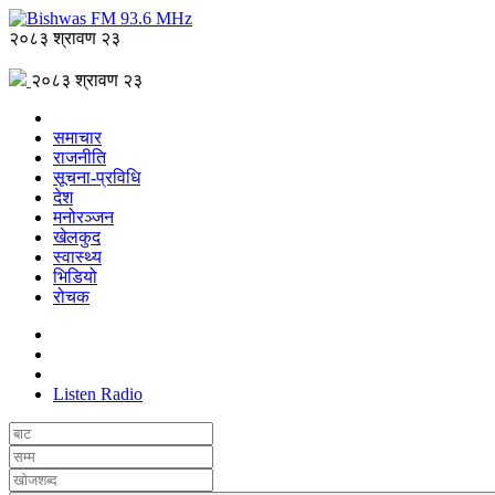
२०८३ श्रावण २३
२०८३ श्रावण २३
समाचार
राजनीति
सूचना-प्रविधि
देश
मनोरञ्जन
खेलकुद
स्वास्थ्य
भिडियो
रोचक
Listen Radio