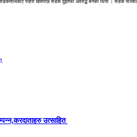
िकै सडकमाथिबाट पहिरो खसेपछि सडक दुईतर्फी अवरुद्ध बनेको थियो । सडक सञ्चाल
ित
म्पन्न,करदाताहरु उत्साहित