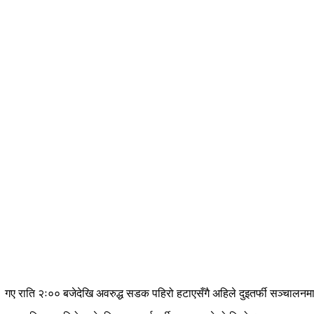
ए राति २ः०० बजेदेखि अवरुद्ध सडक पहिरो हटाएसँगै अहिले दुइतर्फी सञ्चालनम