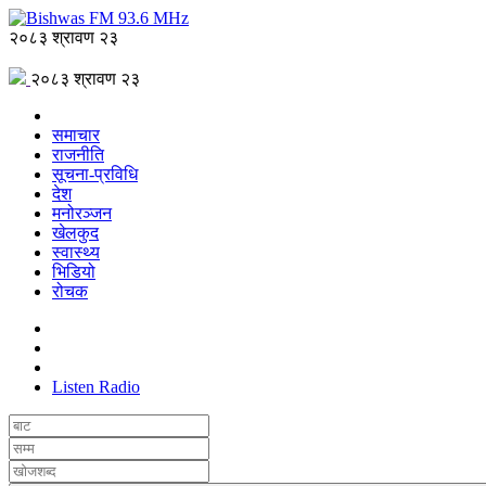
२०८३ श्रावण २३
२०८३ श्रावण २३
समाचार
राजनीति
सूचना-प्रविधि
देश
मनोरञ्जन
खेलकुद
स्वास्थ्य
भिडियो
रोचक
Listen Radio