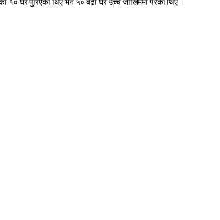
रका १० घर पुरिएका थिए भने ५० बढी घर उच्च जोखिममा परेका थिए ।