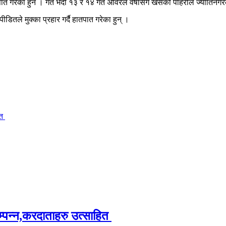
ात गरेका हुन । गत भदौ १३ र १४ गते अविरल वर्षासँगै खसेको पहिरोले ज्योतिनग
ीडितले मुक्का प्रहार गर्दै हातपात गरेका हुन् ।
ित
म्पन्न,करदाताहरु उत्साहित