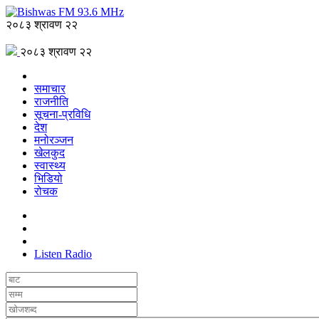
२०८३ श्रावण २२
२०८३ श्रावण २२
समाचार
राजनीति
सूचना-प्रविधि
देश
मनोरञ्जन
खेलकुद
स्वास्थ्य
भिडियो
रोचक
Listen Radio