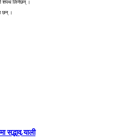
 शपथ लिनेछन् ।
ा छन् ।
 सद्भाव र्‍याली