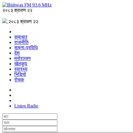
२०८३ श्रावण २२
२०८३ श्रावण २२
समाचार
राजनीति
सूचना-प्रविधि
देश
मनोरञ्जन
खेलकुद
स्वास्थ्य
भिडियो
रोचक
Listen Radio