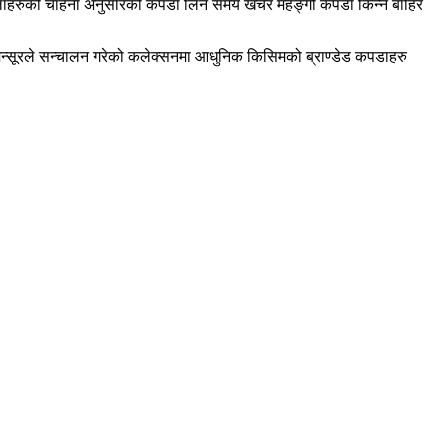
महिलाहरुको चाहना अनुसारको कपडा लिन समय खर्चेर महङ्गो कपडा किन्न बाहिर
मन्सूरले सन्चालन गरेको कलेक्सनमा आधुनिक किसिमको ब्राण्डेड कपडाहरु