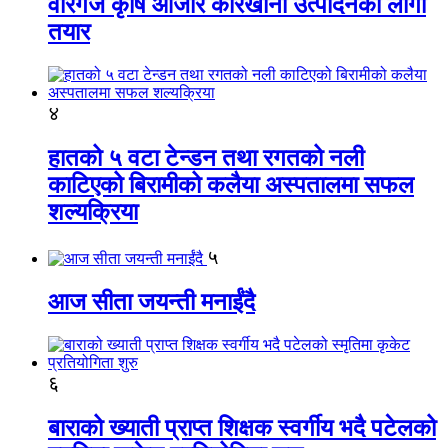
वीरगंज कृषि औजार कारखाना उत्पादनको लागी
तयार
४
हातको ५ वटा टेन्डन तथा रगतको नली
काटिएको बिरामीको कलैया अस्पतालमा सफल
शल्यक्रिया
५
आज सीता जयन्ती मनाईंदै
६
बाराको ख्याती प्राप्त शिक्षक स्वर्गीय भदै पटेलको