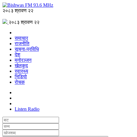
२०८३ श्रावण २२
२०८३ श्रावण २२
समाचार
राजनीति
सूचना-प्रविधि
देश
मनोरञ्जन
खेलकुद
स्वास्थ्य
भिडियो
रोचक
Listen Radio