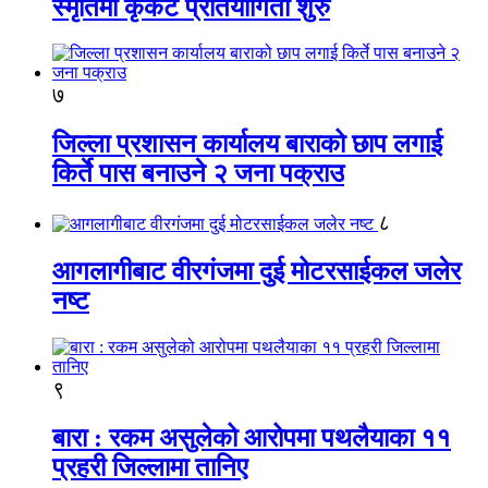
स्मृतिमा कृकेट प्रतियोगिता शुरु
७
जिल्ला प्रशासन कार्यालय बाराको छाप लगाई
किर्ते पास बनाउने २ जना पक्राउ
८
आगलागीबाट वीरगंजमा दुई मोटरसाईकल जलेर
नष्ट
९
बारा : रकम असुलेको आरोपमा पथलैयाका ११
प्रहरी जिल्लामा तानिए