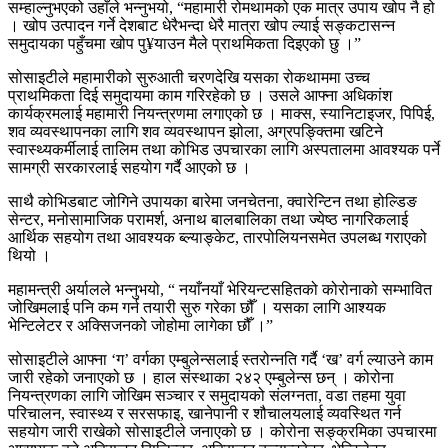
सम्हाल्नुभएको उहाँले भन्नुभयो, “महामारी रोमथामको एक मात्र उपाय खोप नै हो
। खोप उत्पादन गर्ने देशबाट धेरैभन्दा धेरै मात्रा खोप ल्याई सङ्कटासन्न
समुदायका पहुँचमा खोप पु¥याउन मैले प्राथमिकता दिइएको छु ।”
सोसाइटीले महामारीको सुरुआती चरणदेखि यसका रोकथाममा उच्च
प्राथमिकता दिई समुदायमा काम गरिरहेको छ । उसले आफ्ना अधिकांश
कार्यक्रमलाई महामारी नियन्त्रणमा लगाएको छ । माक्स, स्यानिटाइजर, पिपिई,
शव व्यवस्थापनका लागि शव व्यवस्थापन झोला, अग्रपङ्क्तिमा खटिने
स्वास्थ्यकर्मीलाई तालिम तथा कोभिड उपचारका लागि अस्पतालमा आवश्यक पर्ने
सामग्री सरकारलाई सहयोग गर्दै आएको छ ।
साथै कोभिडबाट जोगिने उपायका बारेमा जनचेतना, क्वारेन्टिन तथा होल्डिङ
सेन्टर, मनोसामाजिक परामर्श, अनाथ बालबालिका तथा ज्येष्ठ नागरिकलाई
आर्थिक सहयोग तथा आवश्यक ब्ल्याङ्केट, तारपोलियनसमेत उपलब्ध गराएको
थियो ।
महामन्त्री अर्यालले भन्नुभयो, “ नयाँनयाँ भेरियन्टसहितको कोरोनाको सम्भावित
जोखिमलाई पनि कम गर्न तयारी सुरु गरेका छौँ । यसका लागि आश्यक
भेन्टिलेटर र अक्सिजनको जोहोमा लागेका छौँ ।”
सोसाइटीले आफ्ना ‘ग’ वर्गका एम्बुलेन्सलाई स्तरोन्नति गर्दै ‘ख’ वर्ग ल्याउने काम
जारी रहेको जनाएको छ । हाल संस्थाका २४२ एम्बुलेन्स छन् । कोरोना
नियन्त्रणका लागि जोखिम सञ्चार र समुदायको संलग्नता, वडा तहमा युवा
परिचालन, स्वास्थ्य र सरसफाइ, खानेपानी र शौचालयलाई व्यवस्थित गर्न
सहयोग जारी राखेको सोसाइटीले जनाएको छ । कोरोना सङ्क्रमिका उपचारमा