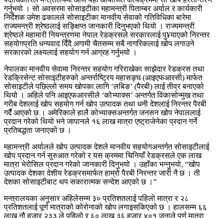
गर्नुभयो । सो अवसरमा सोसाइटीका महामन्त्री पिताम्बर अर्याल र कार्यकारी
निर्देशक उमेश ढकालले सोसाइटीका मानवीय सेवाको गतिविधिका बारेमा
राज्यमन्त्री श्रेष्ठलाई सङ्क्षिप्त जानकारी दिनुभएको थियो । राज्यमन्त्री
श्रेष्ठले महामारी नियन्त्रणमा नेपाल रेडक्रसले सरकारलाई पु¥याएको निरन्तर
सहयोगप्रति धन्यवाद दिँदै अगामी चैतसम्म सबै नागरिकलाई खोप लगाउने
सरकारको लक्ष्यलाई सहयोग गर्न आग्रह गर्नुभयो ।
नेपालका मानवीय सेवामा निरन्तर सहयोग गरिराखेका साझेदार रेडक्रस तथा
रेडक्रिसेन्ट सोसाइटीहरुको अन्तर्राष्ट्रिय महासङ्घ (आइएफआरसी) मार्फत
सोसाइटीले पछिल्लो समय खोपका लागि ‘लबिङ’ (पैरबी) लाई तीव्र बनाएको
थियो । अहिले पनि आइएफआरसीले ‘कोभ्याक्स’ अन्तर्गत विकासोन्मुख तथा
गरीब देशलाई खोप सहयोग गर्न खोप उत्पादक तथा धनी देशलाई निरन्तर पैरबी
गर्दै आएको छ । अमेरिकाले हालै कोभ्याक्सअन्तर्गत जनसन खोप नेपाललाई
प्रदान गरेको थियो भने जापानले १६ लाख मात्रा एष्ट्राजेनेका प्रदान गर्ने
प्रतिबद्धता जनाएको छ ।
महामन्त्री अर्यालले खोप उत्पादक देशले मानवीय सहयोगअन्तर्गत सोसाइटीलाई
खोप प्रदान गर्न सुरुआत गरेको र यस क्रममा चिनियाँ रेडक्रसले एक लाख
मात्रा भेरोसिल प्रदान गरेको जानकारी दिनुभयो । उहाँका भन्नुभयो, “खोप
उत्पादक देशका देशीय रेडक्रसमार्फत हाम्रो पैरबी निरन्तर जारी नै छ । ती
देशका सोसाइटीबाट थप सकारात्मक सन्देश आएको छ ।”
मन्त्रालयका अनुसार अहिलेसम्म ३० प्रतिशतलाई पहिलो मात्रा र २८
प्रतिशतलाई पूर्ण मात्राको कोरोनाको खोप लगाइसकिएको छ । हालसम्म ६६
लाख नौ हजार २३३ ले पहिलो र ६० लाख ३६ हजार ४०१ जनाले पूर्ण मात्रा