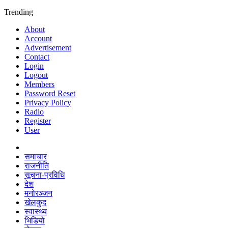
Trending
About
Account
Advertisement
Contact
Login
Logout
Members
Password Reset
Privacy Policy
Radio
Register
User
समाचार
राजनीति
सूचना-प्रविधि
देश
मनोरञ्जन
खेलकुद
स्वास्थ्य
भिडियो