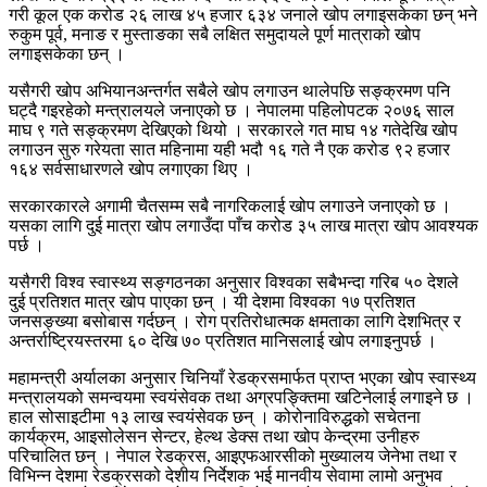
गरी कूल एक करोड २६ लाख ४५ हजार ६३४ जनाले खोप लगाइसकेका छन् भने
रुकुम पूर्व, मनाङ र मुस्ताङका सबै लक्षित समुदायले पूर्ण मात्राको खोप
लगाइसकेका छन् ।
यसैगरी खोप अभियानअन्तर्गत सबैले खोप लगाउन थालेपछि सङ्क्रमण पनि
घट्दै गइरहेको मन्त्रालयले जनाएको छ । नेपालमा पहिलोपटक २०७६ साल
माघ ९ गते सङ्क्रमण देखिएको थियो । सरकारले गत माघ १४ गतेदेखि खोप
लगाउन सुरु गरेयता सात महिनामा यही भदौ १६ गते नै एक करोड ९२ हजार
१६४ सर्वसाधारणले खोप लगाएका थिए ।
सरकारकारले अगामी चैतसम्म सबै नागरिकलाई खोप लगाउने जनाएको छ ।
यसका लागि दुई मात्रा खोप लगाउँदा पाँच करोड ३५ लाख मात्रा खोप आवश्यक
पर्छ ।
यसैगरी विश्व स्वास्थ्य सङ्गठनका अनुसार विश्वका सबैभन्दा गरिब ५० देशले
दुई प्रतिशत मात्र खोप पाएका छन् । यी देशमा विश्वका १७ प्रतिशत
जनसङ्ख्या बसोबास गर्दछन् । रोग प्रतिरोधात्मक क्षमताका लागि देशभित्र र
अन्तर्राष्ट्रियस्तरमा ६० देखि ७० प्रतिशत मानिसलाई खोप लगाइनुपर्छ ।
महामन्त्री अर्यालका अनुसार चिनियाँ रेडक्रसमार्फत प्राप्त भएका खोप स्वास्थ्य
मन्त्रालयको समन्वयमा स्वयंसेवक तथा अग्रपङ्क्तिमा खटिनेलाई लगाइने छ ।
हाल सोसाइटीमा १३ लाख स्वयंसेवक छन् । कोरोनाविरुद्धको सचेतना
कार्यक्रम, आइसोलेसन सेन्टर, हेल्थ डेक्स तथा खोप केन्द्रमा उनीहरु
परिचालित छन् । नेपाल रेडक्रस, आइएफआरसीको मुख्यालय जेनेभा तथा र
विभिन्न देशमा रेडक्रसको देशीय निर्देशक भई मानवीय सेवामा लामो अनुभव