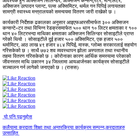
आवश्यक हुने अक्सिजन सिलिन्डर, अक्सिजन कन्सन्ट्रेटर, भेन्टिलेटर,
अक्सिजन उत्पादन प्लान्ट, पल्स अक्सिमिटर, थर्मल गन पिपिई लगायतका
सामग्री स्वास्थ्य मन्त्रालयको समन्वयमा वितरण जारी राखेको छ ।
कार्यकारी निर्देशक ढकालका अनुसार आइएफआरसीमार्फत ३०० अक्सिजन
कन्सन्टे«टर तथा विभिन्न रेडक्रसमार्फत ५०० थान १० लिटर क्षमताका र १००
थान ४० लिटरभन्दा माथिका क्षमताका अक्सिजन सिलिन्डर सोसाइटीले प्राप्त
गरेको थियो । सोसाइटीले दुई हजार ५०० अक्सिमिटर, एक हजार ५००
थर्मामिटर, आठ लाख ४९ हजार ४८४ पिपिई, मास्क, ग्लोब्स सरकारलाई सहयोग
गरिसकेको छ । साथै ७७२ शव व्यवस्थापन झोला अस्पताल तथा स्थानीय
तहमा वितरण गरिसकेको छ । कोरोनाका कारण आर्थिक समस्यामा परेकाको
जीवनस्तर माथि उकास्न ३४ जिल्लामा आयआर्जनका कार्यक्रम सोसाइटीले
सञ्चालन गर्न लागेको जनाएको छ । (रासस)
यो पनि पढ्नुहोस
कलैयामा करदाता शिक्षा तथा अन्तरक्रिया कार्यक्रम सम्पन्न,करदाताहरु
उत्साहित