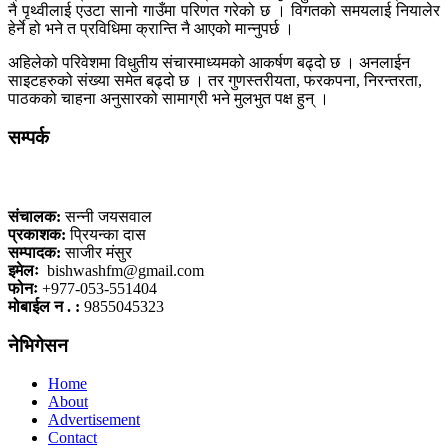
नै पृथ्वीलाई एउटा सानो गाउँमा परिणत गरेको छ । विगतको समयलाई नियालेर
हेर्ने हो भने त प्रविधिमा क्रान्ति नै आएको मान्नुपर्छ ।
अहिलेको परिवेशमा विधुतीय संचारमाध्यमको आकर्षण बढ्दो छ । अनलाईन
साइटहरुको संख्या समेत बढ्दो छ । तर गुणस्तरीयता, फरकपना, निरन्तरता,
पाठकको चाहना अनुसारको सामाग्री भने मुलभुत पक्ष हुन् ।
सम्पर्क
कलैया, बारा
संचालक:
सन्नी जयसवाल
प्रकाशक:
प्रियन्का दास
सम्पादक:
साजीर मंसुर
इमेलः
bishwashfm@gmail.com
फोनः
+977-053-551404
मोबाईल न . :
9855045323
नेभिगेसन
Home
About
Advertisement
Contact