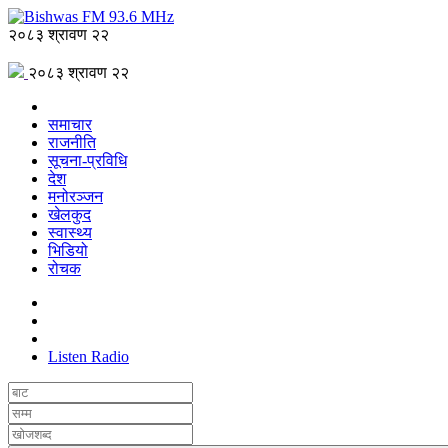
२०८३ श्रावण २२
२०८३ श्रावण २२
समाचार
राजनीति
सूचना-प्रविधि
देश
मनोरञ्जन
खेलकुद
स्वास्थ्य
भिडियो
रोचक
Listen Radio