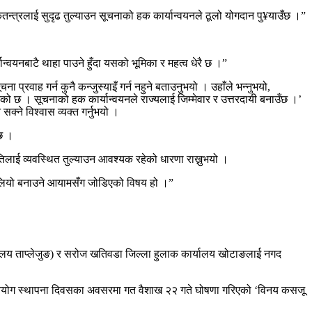
कतन्त्रलाई सुदृढ तुल्याउन सूचनाको हक कार्यान्वयनले ठूलो योगदान पु¥याउँछ ।”
यनबाटै थाहा पाउने हुँदा यसको भूमिका र महत्व धेरै छ ।”
्रवाह गर्न कुनै कन्जुस्याइँ गर्न नहुने बताउनुभयो । उहाँले भन्नुभयो,
ो छ । सूचनाको हक कार्यान्वयनले राज्यलाई जिम्मेवार र उत्तरदायी बनाउँछ ।’
्ने विश्वास व्यक्त गर्नुभयो ।
 छ ।
ृतिलाई व्यवस्थित तुल्याउन आवश्यक रहेको धारणा राख्नुभयो ।
ाई बलियो बनाउने आयामसँग जोडिएको विषय हो ।”
र्यालय ताप्लेजुङ) र सरोज खतिवडा जिल्ला हुलाक कार्यालय खोटाङलाई नगद
सालाई आयोग स्थापना दिवसका अवसरमा गत वैशाख २२ गते घोषणा गरिएको ‘विनय कसजू