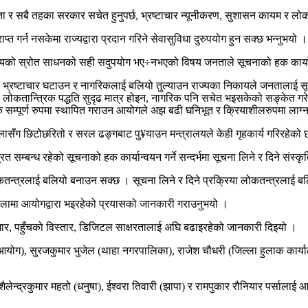
जनता र सबै तहका सरकार सचेत हुनुपर्छ, भ्रष्टाचार न्यूनीकरण, सुशासन कायम र लो
त गर्न नसकेमा राज्यद्वारा प्रदान गरिने सेवासुविधा दुरुपयोग हुन सक्छ भन्नुभयो ।
्यको स्रोत साधनको सही सदुपयोग भए÷नभएको विषय जनताले सूचनाको हक कार्यान्व
, भ्रष्टाचार घटाउन र नागरिकलाई बलियो तुल्याउन राज्यका निकायले जनतालाई सूचना प
 लोकतान्त्रिक पद्धति सुदृढ मात्र होइन, नागरिक पनि सचेत भइसकेको सङ्केत गरेक
सम्पूर्ण रुपमा स्थापित गराउन आयोगले अझ बढी घनिभूत र क्रियाशीलरुपमा लाग्न सक
वालासँग छिटोछरितो र सरल ढङ्गबाट पु¥याउन मन्त्रालयले केही गृहकार्य गरिरहेको
 सम्बन्ध रहेको सूचनाको हक कार्यान्वयन गर्ने सन्दर्भमा सूचना लिने र दिने संस्क
त्र लोकतन्त्रलाई बलियो बनाउन सक्छ । सूचना लिने र दिने प्रक्रिया लोकतन्त्रल
िलामा आयोगद्वारा भइरहेको प्रयासको जानकारी गराउनुभयो ।
्वाधार, पहुँचको विस्तार, डिजिटल साक्षरतालाई अघि बढाइरहेको जानकारी दिइयो ।
लिम आयोग), सुरजकुमार भुजेल (थाहा नगरपालिका), राजेश चौधरी (जिल्ला हुलाक का
 शैलेन्द्रकुमार महतो (धनुषा), ईश्वरा तिवारी (झापा) र रामपुकार रौनियार पर्